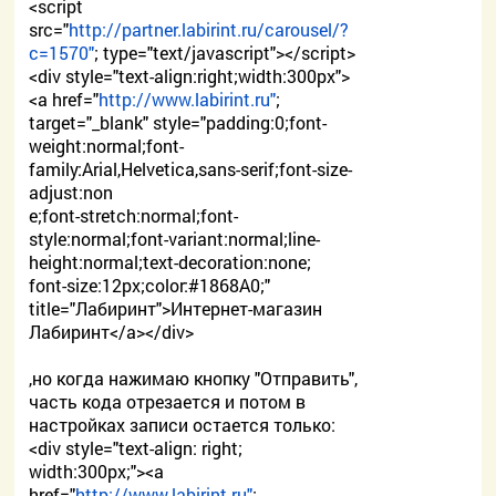
<script
src="
http://partner.labirint.ru/carousel/?
c=1570"
; type="text/javascript"></script>
<div style="text-align:right;width:300px">
<a href="
http://www.labirint.ru"
;
target="_blank" style="padding:0;font-
weight:normal;font-
family:Arial,Helvetica,sans-serif;font-size-
adjust:non
e;font-stretch:normal;font-
style:normal;font-variant:normal;line-
height:normal;text-decoration:none;
font-size:12px;color:#1868A0;"
title="Лабиринт">Интернет-магазин
Лабиринт</a></div>
,но когда нажимаю кнопку "Отправить",
часть кода отрезается и потом в
настройках записи остается только:
<div style="text-align: right;
width:300px;"><a
href="
http://www.labirint.ru"
;