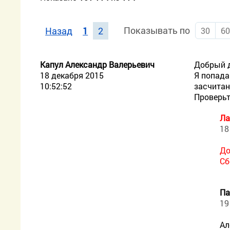
Показывать по
Назад
1
2
30
6
Капул Александр Валерьевич
Добрый 
18 декабря 2015
Я попада
10:52:52
засчитан
Проверьт
Ла
18
До
Сб
Па
19
Ал