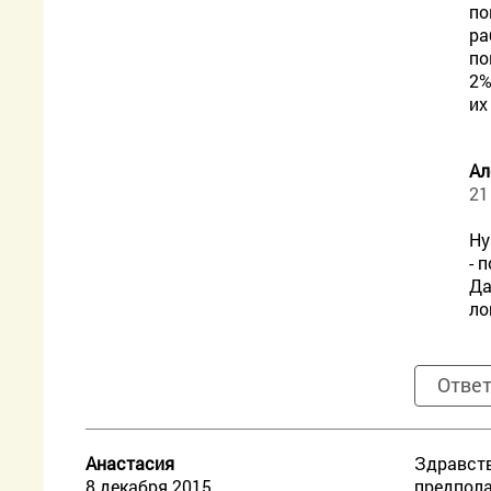
по
ра
по
2%
их
Ал
21
Ну
- 
Да
ло
Отве
Анастасия
Здравств
8 декабря 2015
предпола