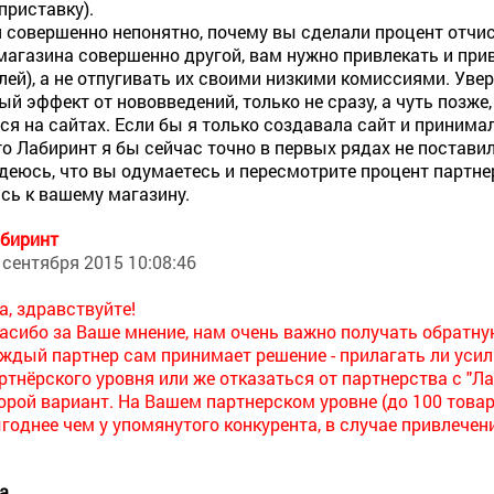
приставку).
 совершенно непонятно, почему вы сделали процент отчис
магазина совершенно другой, вам нужно привлекать и прив
лей), а не отпугивать их своими низкими комиссиями. Увер
ый эффект от нововведений, только не сразу, а чуть позже
ся на сайтах. Если бы я только создавала сайт и принима
то Лабиринт я бы сейчас точно в первых рядах не поставил
деюсь, что вы одумаетесь и пересмотрите процент партнерс
сь к вашему магазину.
биринт
 сентября 2015 10:08:46
а, здравствуйте!
асибо за Ваше мнение, нам очень важно получать обратну
ждый партнер сам принимает решение - прилагать ли усил
ртнёрского уровня или же отказаться от партнерства с "Л
орой вариант. На Вашем партнерском уровне (до 100 това
годнее чем у упомянутого конкурента, в случае привлечен
а