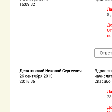
16:09:32
Ла
8 
До
От
по
Отве
Десятовский Николай Сергеевич
Здравств
26 сентября 2015
начислят
20:15:35
Спасибо.
Ла
28
До