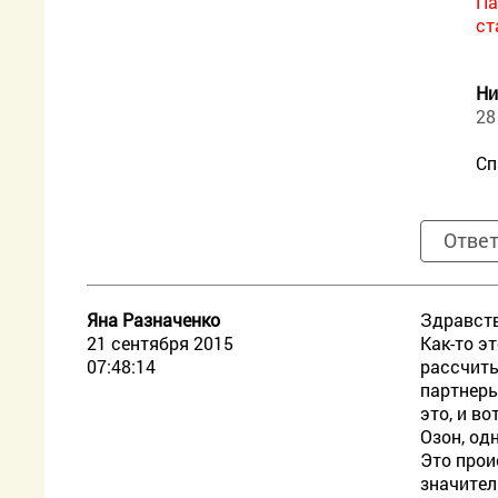
Па
ст
Ни
28
Сп
Отве
Яна Разначенко
Здравств
21 сентября 2015
Как-то э
07:48:14
рассчиты
партнеры
это, и в
Озон, од
Это прои
значител