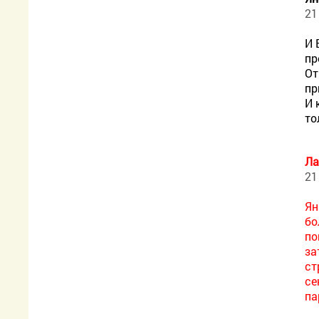
21
И 
пр
От
пр
И 
то
Ла
21
Ян
бо
по
за
ст
се
па