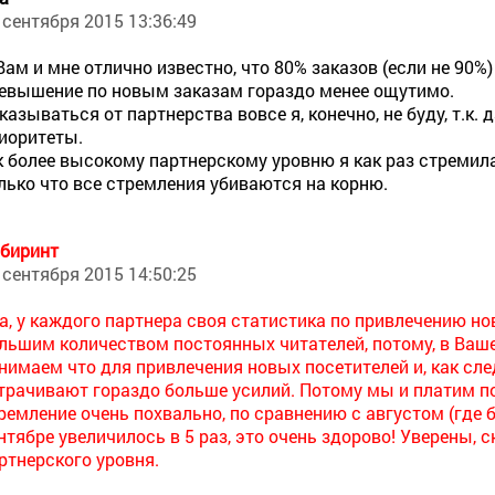
 сентября 2015 13:36:49
Вам и мне отлично известно, что 80% заказов (если не 90
евышение по новым заказам гораздо менее ощутимо.
казываться от партнерства вовсе я, конечно, не буду, т.к
иоритеты.
к более высокому партнерскому уровню я как раз стремила
лько что все стремления убиваются на корню.
биринт
 сентября 2015 14:50:25
а, у каждого партнера своя статистика по привлечению но
льшим количеством постоянных читателей, потому, в Ваше
нимаем что для привлечения новых посетителей и, как сле
трачивают гораздо больше усилий. Потому мы и платим п
ремление очень похвально, по сравнению с августом (где 
нтябре увеличилось в 5 раз, это очень здорово! Уверены,
ртнерского уровня.