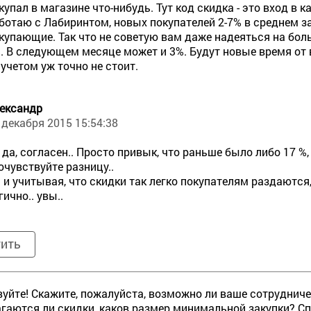
купал в магазине что-нибудь. Тут код скидка - это вход в
ботаю с Лабиринтом, новых покупателей 2-7% в среднем з
купающие. Так что не советую вам даже надеяться на бо
. В следующем месяце может и 3%. Будут новые время от в
 учетом уж точно не стоит.
ександр
 декабря 2015 15:54:38
 да, согласен.. Просто привык, что раньше было либо 17 %, 
почувствуйте разницу..
 и учитывая, что скидки так легко покупателям раздаются,
гично.. увы..
тить
уйте! Скажите, пожалуйста, возможно ли ваше сотрудниче
гаются ли скидки, каков размер минимальной закупки? Сп