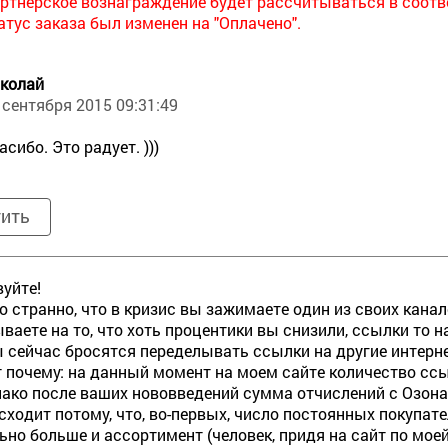
ртнерское вознаграждение будет рассчитываться в соотв
атус заказа был изменен на "Оплачено".
колай
 сентября 2015 09:31:49
асибо. Это радует. )))
тить
уйте!
то странно, что в кризис вы зажимаете один из своих кана
ваете на то, что хоть процентики вы снизили, ссылки то н
 сейчас бросятся переделывать ссылки на другие интерн
от почему: на данный момент на моем сайте количество ссы
нако после ваших нововведений сумма отчислений с Озон
сходит потому, что, во-первых, число постоянных покупател
ьно больше и ассортимент (человек, придя на сайт по моей