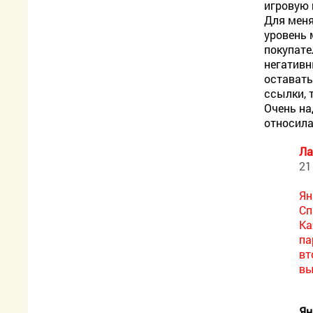
игровую 
Для меня
уровень 
покупате
негативн
оставать
ссылки, 
Очень на
относила
Ла
21
Ян
Сп
Ка
па
вт
вы
Ян