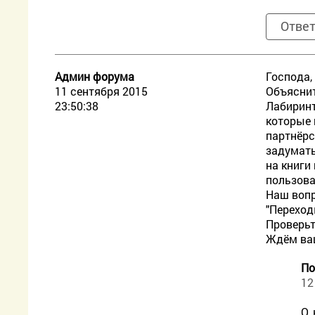
Отве
Админ форума
Господа,
11 сентября 2015
Объяснит
23:50:38
Лабиринт
которые 
партнёрс
задумать
на книги
пользова
Наш вопр
"Переход
Проверьт
Ждём ва
По
12
О,