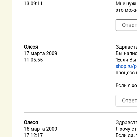
13:09:11
Мне нужн
это можн
Отве
Олеся
Здравств
17 марта 2009
Вы напи
11:05:55
"Если Вы
shop.ru/p
процесс 
Если я х
Отве
Олеся
Здравств
16 марта 2009
Я хочу с
17:12:17
Если да, 