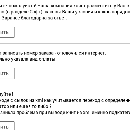
те, пожалуйста! Наша компания хочет разместить у Вас в
ю (в разделе Софт): каковы Ваши условия и каков порядок
. Заранее благодарна за ответ.
тить
а записать номер заказа - отключился интернет.
льно указала вид оплаты.
тить
уйте !
ходе с сылок из xml как учитывается переход с определен
тор или еще что либо ?
озникла проблема при выводе книг из xml именно подкатего
тить