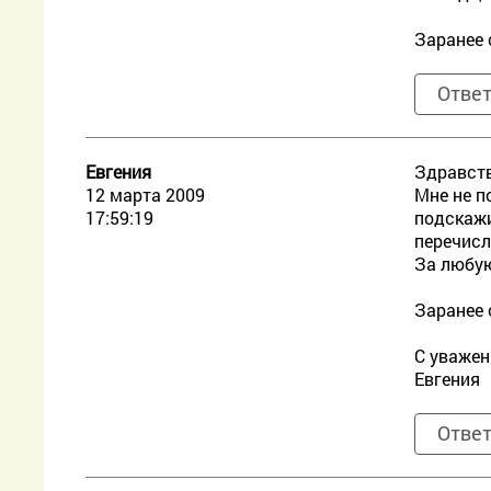
Заранее 
Отве
Евгения
Здравств
12 марта 2009
Мне не п
17:59:19
подскажи
перечисл
За любую
Заранее 
С уважен
Евгения
Отве