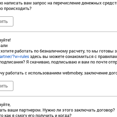
о написать вам запрос на перечисление денежных средств
о происходить?
тить
уйте!
сали
 хотите работать по безналичному расчету, то мы готовы 
artner/?w=rules
здесь вы можете ознакомиться с правилами
подписания? Я скачиваю, подписываю и вам по почте отпр
очу работать c использованием webmobey, заключение дог
тить
уйте,
тать ваши партнером. Нужно ли этого заключать договор?
то как я смогу его получить и когда?