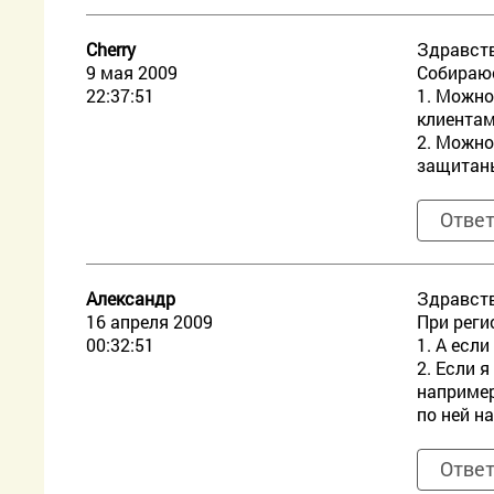
Cherry
Здравств
9 мая 2009
Собираюс
22:37:51
1. Можно
клиентам
2. Можно
защитан
Отве
Александр
Здравст
16 апреля 2009
При реги
00:32:51
1. А есл
2. Если 
например
по ней н
Отве