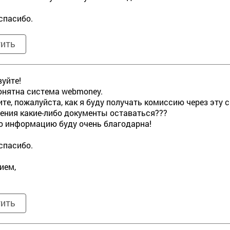
спасибо.
тить
уйте!
онятна система webmoney.
те, пожалуйста, как я буду получать комиссию через эту си
ения какие-либо документы оставаться???
 информацию буду очень благодарна!
спасибо.
ием,
тить