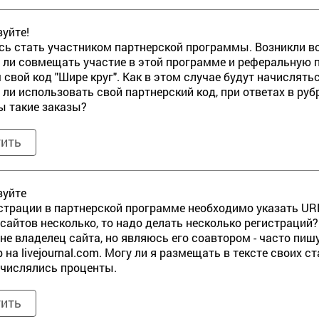
уйте!
ь стать участником партнерской программы. Возникли в
 ли совмещать участие в этой программе и реферальную п
 свой код "Шире круг". Как в этом случае будут начислят
 ли использовать свой партнерский код, при ответах в руб
ы такие заказы?
тить
вуйте
страции в партнерской программе необходимо указать URL
и сайтов несколько, то надо делать несколько регистраций?
я не владелец сайта, но являюсь его соавтором - часто пишу
 на livejournal.com. Могу ли я размещать в тексте своих 
ачислялись проценты.
тить