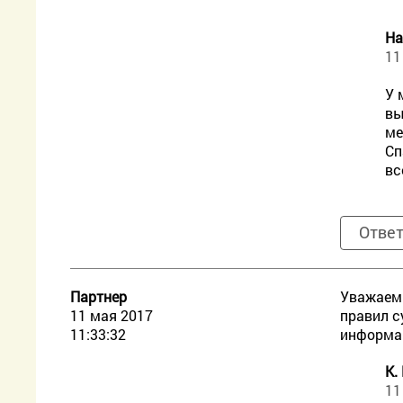
На
11
У 
вы
ме
Сп
вс
Отве
Партнер
Уважаемы
11 мая 2017
правил с
11:33:32
информа
К.
11