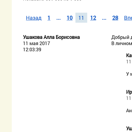
Назад
1
...
10
11
12
...
28
Вп
Ушакова Алла Борисовна
Добрый д
11 мая 2017
В личном
12:03:39
Ка
11
У 
Ир
11
Ан
Уш