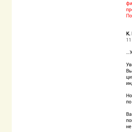
фи
пр
По
К.
11
..
Ув
Вы
ци
ин
Но
по
Ва
по
не