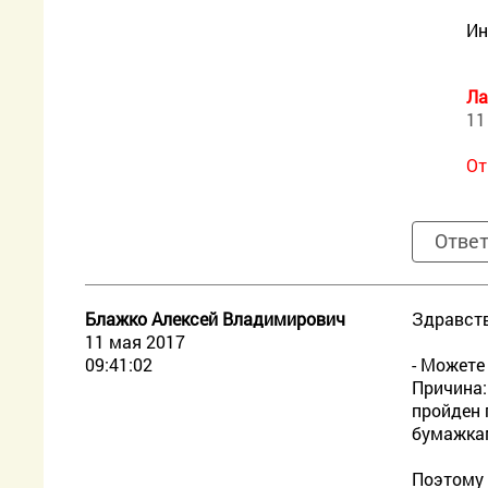
Ин
Ла
11
От
Отве
Блажко Алексей Владимирович
Здравств
11 мая 2017
09:41:02
- Можете
Причина:
пройден 
бумажкам
Поэтому 