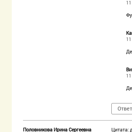
11
Фу
Ка
11
Де
Ви
11
Де
Отве
Половникова Ирина Сергеевна
Цитата: 