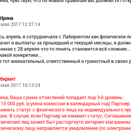
ина, чувствую, что по новым правилам вы должны ИП отк
 Ирина
 мая 2017 12:37:14
сь апрель я сотрудничала с Лабиринтом как физическое ли
ачит и выплаты за прошедший и текущий месяцы, я должна 
чиная с 28 апреля что-то понять становится всё сложнее... 
какой конкретики...
е тот внимательный, ответственный и грамотный в своих 
биринт
 мая 2017 16:13:24
ина, Ваша сумма отчислений попадает под 3-й уровень:
 10 000 руб. (сумма комиссии в календарный год) Партне
менить статус с физического лица на индивидуального п
оки. В случае, если Партнер не изменит статус, Соглашени
зических лиц может быт расторгнуто интернет-магазином 
зическому лицу направляется уведомление (по электронной