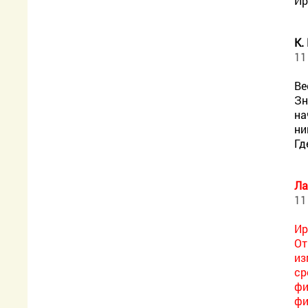
Ир
К.
11
Ве
Зн
на
ни
Гд
Ла
11
Ир
От
из
ср
фи
фи