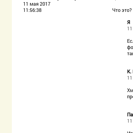
11 мая 2017
11:56:38
Что это?
Я
11
Ес
фо
та
К.
11
Хм
пр
Па
11