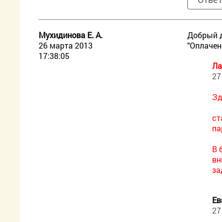
Мухидинова Е. А.
Добрый д
26 марта 2013
"Оплачен
17:38:05
Ла
27
Зд
ст
па
В 
вн
за
Ев
27