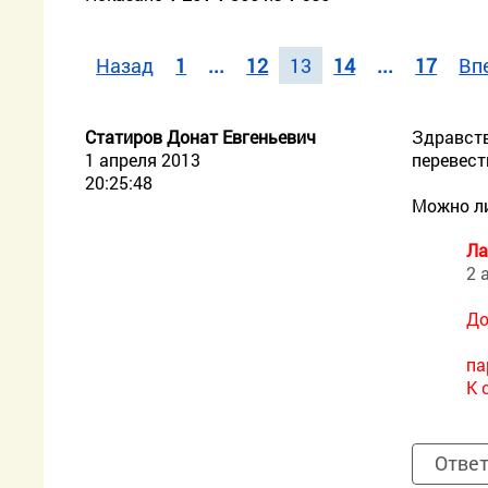
Назад
1
...
12
13
14
...
17
Вп
Статиров Донат Евгеньевич
Здравств
1 апреля 2013
перевест
20:25:48
Можно ли
Ла
2 
До
па
К 
Отве