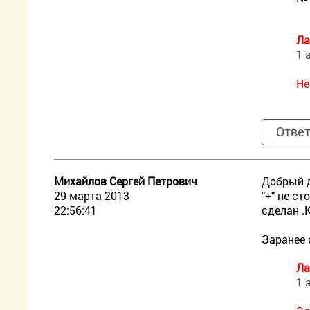
Ла
1 
Не
Отве
Михайлов Сергей Петрович
Добрый д
29 марта 2013
"+" не ст
22:56:41
сделан .К
Заранее 
Ла
1 