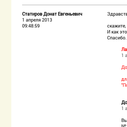
Статиров Донат Евгеньевич
Здравств
1 апреля 2013
09:48:59
скажите,
И как эт
Спасибо.
Ла
1 
До
дл
"П
До
1 
Вы
№ 