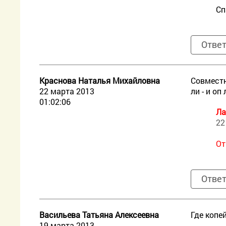
Сп
Отве
Краснова Наталья Михайловна
Совместн
22 марта 2013
ли - и оп
01:02:06
Ла
22
От
Отве
Васильева Татьяна Алексеевна
Где копе
19 марта 2013