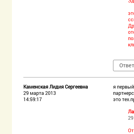
Зд
эт
сс
Др
от
по
кл
Отве
Каменская Лидия Сергеевна
я первый
29 марта 2013
партнерс
14:59:17
это тех.
Ла
29
От