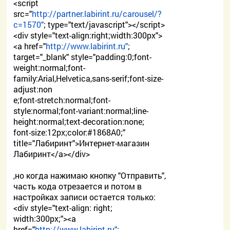
<script
src="
http://partner.labirint.ru/carousel/?
c=1570"
; type="text/javascript"></script>
<div style="text-align:right;width:300px">
<a href="
http://www.labirint.ru"
;
target="_blank" style="padding:0;font-
weight:normal;font-
family:Arial,Helvetica,sans-serif;font-size-
adjust:non
e;font-stretch:normal;font-
style:normal;font-variant:normal;line-
height:normal;text-decoration:none;
font-size:12px;color:#1868A0;"
title="Лабиринт">Интернет-магазин
Лабиринт</a></div>
,но когда нажимаю кнопку "Отправить",
часть кода отрезается и потом в
настройках записи остается только:
<div style="text-align: right;
width:300px;"><a
href="
http://www.labirint.ru"
;