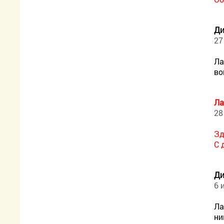
Ди
27
Ла
во
Ла
28
Зд
С 
Ди
6 
Ла
ни