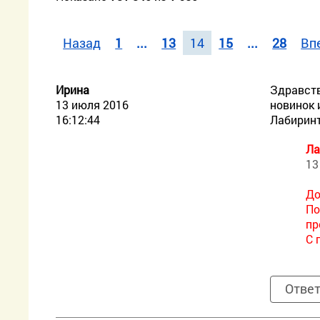
Назад
1
...
13
14
15
...
28
Вп
Ирина
Здравств
13 июля 2016
новинок 
16:12:44
Лабирин
Ла
13
До
По
пр
С 
Отве