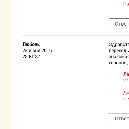
Па
Отве
Любовь
Здравств
25 июня 2016
переходы
23:51:37
знакомая
главное 
Ла
27
До
Пе
Отве