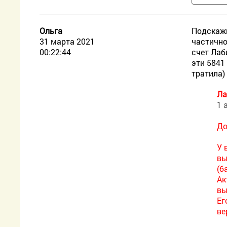
Ольга
Подскажи
31 марта 2021
частично
00:22:44
счет Лаб
эти 5841
тратила)
Ла
1 
До
У 
вы
(б
Ак
вы
Ег
ве