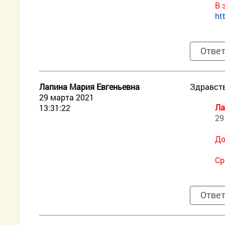
В 
ht
Отве
Лапина Мария Евгеньевна
Здравств
29 марта 2021
Ла
13:31:22
29
До
Ср
Отве