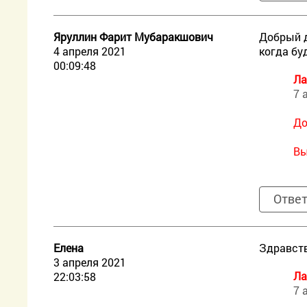
Яруллин Фарит Мубаракшович
Добрый д
4 апреля 2021
когда бу
00:09:48
Ла
7 
До
Вы
Отве
Елена
Здравств
3 апреля 2021
Ла
22:03:58
7 