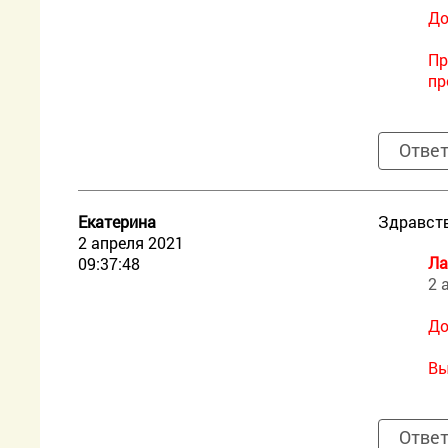
До
Пр
пр
Отве
Екатерина
Здравств
2 апреля 2021
Ла
09:37:48
2 
До
Вы
Отве