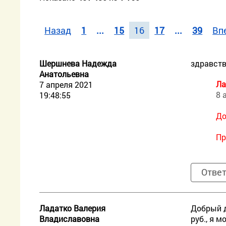
Назад
1
...
15
16
17
...
39
Вп
Шершнева Надежда
здравств
Анатольевна
Ла
7 апреля 2021
8 
19:48:55
До
Пр
Отве
Ладатко Валерия
Добрый д
Владиславовна
руб., я м