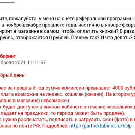
те, пожалуйста. у меня на счете реферальной программы 
 в ноябре-декабре прошлого года, частично в январе-февра
иринт в магазине в самом, чтобы оплатить книжки? В разд
 рубль, отображается 0 рублей. Почему так? И что делать? 
биринт
апреля 2021 11:11:57
брый день!
вас за прошлый год сумма комиссии превышает 4000 рублей
плата возможна на яндекс. кошелек (юмани). На втором у
аланс в магазине) невозможен.
т будет доступен в личном кабинете в течение нескольких д
падает на праздники, то период может быть продлен).
о нужно распечатать, подписать и загрузить скан (фото) 
рсию по почте РФ. Подробнее:
http://partner.labirint.ru/help