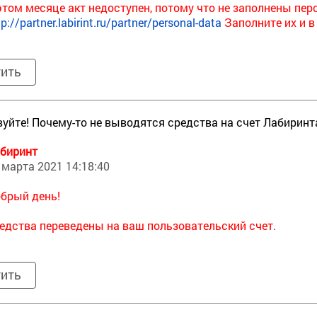
этом месяце акт недоступен, потому что не заполнены пе
tp://partner.labirint.ru/partner/personal-data
Заполните их и в
тить
уйте! Почему-то не выводятся средства на счет Лабиринта
биринт
 марта 2021 14:18:40
брый день!
едства переведены на ваш пользовательский счет.
тить