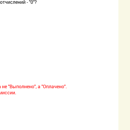
тчислений - "0"?
 не "Выполнено", а "Оплачено".
миссии.