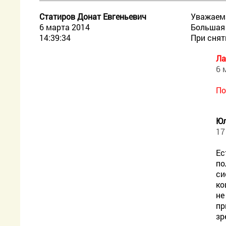
Статиров Донат Евгеньевич
Уважаем
6 марта 2014
Большая 
14:39:34
При снят
Ла
6 
По
Ю
17
Ес
по
си
ко
не
пр
зр