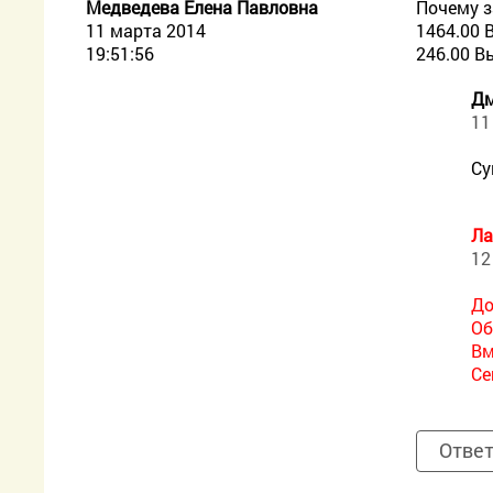
Медведева Елена Павловна
Почему з
11 марта 2014
1464.00 
19:51:56
246.00 В
Дм
11
Су
Ла
12
До
Об
Вм
Се
Отве