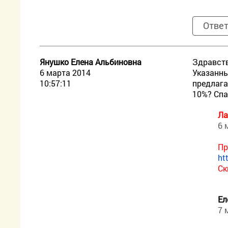
Отве
Янушко Елена Альбиновна
Здравств
6 марта 2014
Указанны
10:57:11
предлага
10%? Спа
Ла
6 
Пр
ht
Ск
Ел
7 