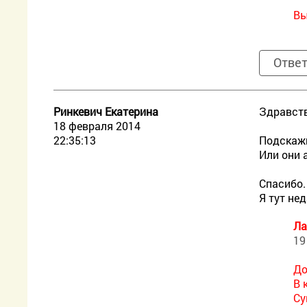
Вы
Отве
Ринкевич Екатерина
Здравств
18 февраля 2014
22:35:13
Подскажи
Или они 
Спасибо.
Я тут не
Ла
19
До
В 
Су