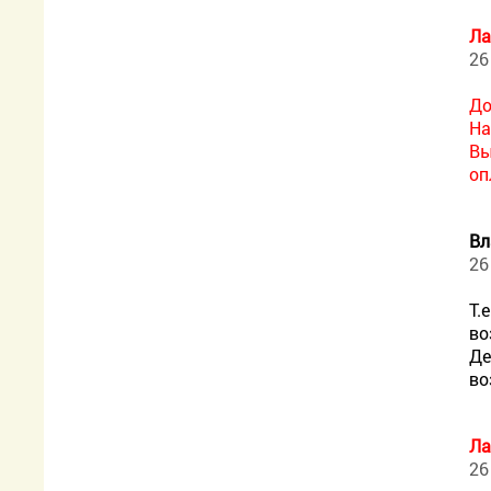
Ла
26
До
На
Вы
оп
Вл
26
Т.
во
Де
во
Ла
26