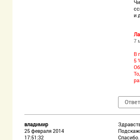
Чи
сс
и 
Ла
7 
В 
5 
Об
То
ра
Отве
владимир
Здравств
25 февраля 2014
Подскажи
17:51:32
Спасибо.