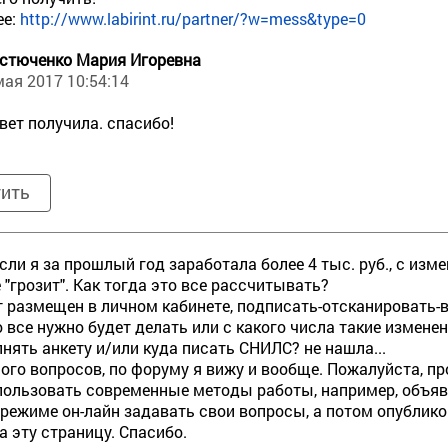
ее:
http://www.labirint.ru/partner/?w=mess&type=0
стюченко Мария Игоревна
мая 2017 10:54:14
вет получила. спасибо!
тить
сли я за прошлый год заработала более 4 тыс. руб., с из
 "грозит". Как тогда это все рассчитывать?
т размещен в личном кабинете, подписать-отсканировать-вы
о все нужно будет делать или с какого числа такие измене
лнять анкету и/или куда писать СНИЛС? не нашла...
ого вопросов, по форуму я вижу и вообще. Пожалуйста, п
пользовать современные методы работы, например, объя
 режиме он-лайн задавать свои вопросы, а потом опублик
а эту страницу. Спасибо.