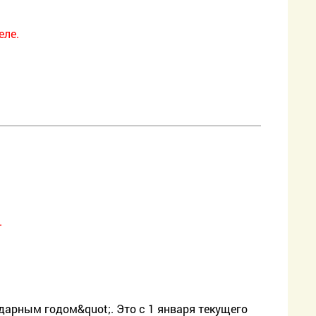
еле.
.
дарным годом&quot;. Это с 1 января текущего