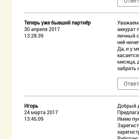
Отве
Теперь уже бывший партнёр
Уважаемы
30 апреля 2017
аккурат 
13:28:39
личный с
неё ниче
Да, и у 
касается
месяца, 
забрать 
Отве
Игорь
Добрый 
24 марта 2017
Предлага
13:45:09
Имею пун
Зарегист
зарегис
Работаю с