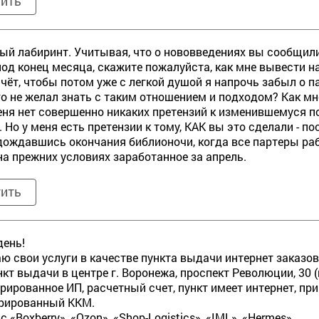
тить
й лабиринт. Учитывая, что о нововведениях вы сообщили
под конец месяца, скажите пожалуйста, как мне вывести н
чёт, чтобы потом уже с легкой душой я напрочь забыл о п
го не желал знать с таким отношением и подходом? Как мн
меня нет совершенно никаких претензий к изменившемуся п
. Но у меня есть претензии к тому, КАК вы это сделали - п
дождавшись окончания библионочи, когда все партеры ра
на прежних условиях заработанное за апрель.
тить
день!
ю свои услуги в качестве пункта выдачи интернет заказов
кт выдачи в центре г. Воронежа, проспект Революции, 30 
рированное ИП, расчетный счет, пункт имеет интернет, пр
трированный ККМ.
 «Boxberry», «Ozon», «Shop-Logistics», «IML», «Hermes».