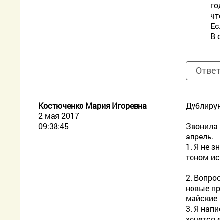
го
чт
Ес
В 
Отве
Костюченко Мария Игоревна
Дублирую
2 мая 2017
09:38:45
Звонила 
апрель.
1. Я не 
тоном ис
2. Вопро
новые пр
майские
3. Я нап
хочется 