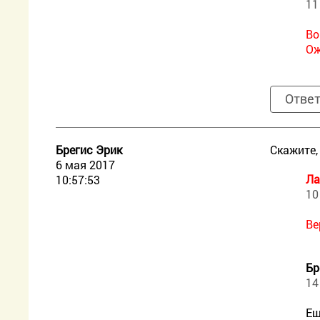
11
Во
Ож
Отве
Брегис Эрик
Скажите,
6 мая 2017
Ла
10:57:53
10
Ве
Бр
14
Ещ