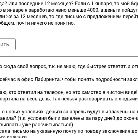
да? Или последние 12 месяцев? Если с 1 января, то мой &q
о в январе я заработаю явно меньше 4000, а деньги пойду
ли же за 12 месяцев, то где письмо с предложением перей
общем, почти ничего не понятно.
тить
 сюда свой вопрос, т.к. не знаю, где быстрее ответят, а о
сейчас в офис Лабиринта, чтобы понять подробности зак
знаю, кто ответил на телефон, но это хамство в чистом ви
портила на весь день. Так нельзя разговаривать с людьми
с о новых условиях: деньги за апрель будут выплачены на 
авила? (т.к. условия были заявлены за пару дней до оконч
 выплаты уже рассчитываться)
исала письмо на указанную почту по поводу заключения дог
его получить!