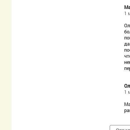
М
1 
Ол
бо
по
да
по
чт
не
пе
Ол
1 
Ма
pa