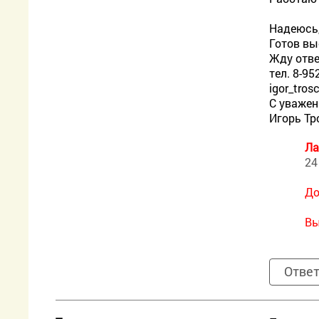
Надеюсь,
Готов вы
Жду отве
тел. 8-95
igor_tros
С уважен
Игорь Т
Ла
24
До
Вы
Отве