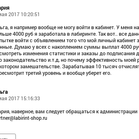
ария
мая 2017 10:20:51
ьга, я например вообще не могу войти в кабинет. У меня н
льше 4000 руб я заработала в лабиринте. Так вот.. все дан
пытке войти с объявлением того что мой личный кабинет 
нные. Думаю у всех с накоплением суммы выплат 4000 руб 
смотреть изменения статистики и заказы до подписания до
о законодательство и.т.д, но почему эффективность моей р
котором замешательстве. Зарабатывая 10 тысяч отчислят
ресмотрит третий уровень и вообще уберет его.
ьга
мая 2017 15:16:33
рия, наверное, вам следует обращаться к администрации
rtner@labirint-shop.ru