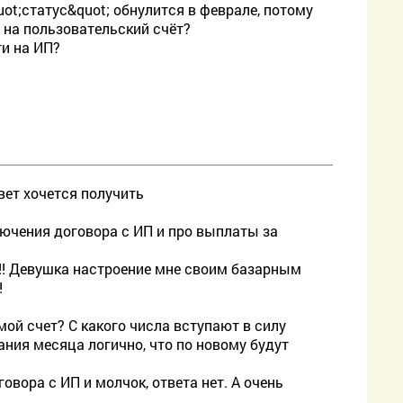
uot;статус&quot; обнулится в феврале, потому
т на пользовательский счёт?
ти на ИП?
твет хочется получить
лючения договора с ИП и про выплаты за
де!!! Девушка настроение мне своим базарным
!
мой счет? С какого числа вступают в силу
ания месяца логично, что по новому будут
овора с ИП и молчок, ответа нет. А очень