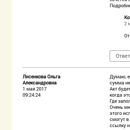
Подробн
Ко
2 
От
Отве
Лисенкова Ольга
Думаю, е
Александровна
сумма не
1 мая 2017
Акт буде
09:24:24
когда эт
Где запо
Очень мн
этого ис
смогут в
ссылку н