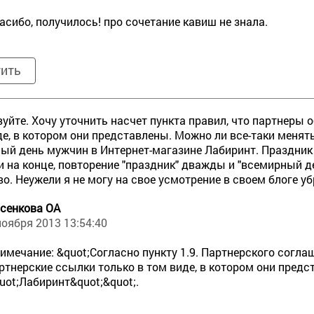
асибо, получилось! про сочетание кавиш не знала.
тить
уйте. Хочу уточнить насчет пункта правил, что партнеры
де, в котором они представлены. Можно ли все-таки менят
ый день мужчин в Интернет-магазине Лабиринт. Праздник 
и на конце, повторение "праздник" дважды и "всемирный 
о. Неужели я не могу на свое усмотрение в своем блоге уб
сенкова ОА
ноября 2013 13:54:40
имечание: &quot;Согласно пункту 1.9. Партнерского согл
ртнерские ссылки только в том виде, в котором они предс
uot;Лабиринт&quot;&quot;.