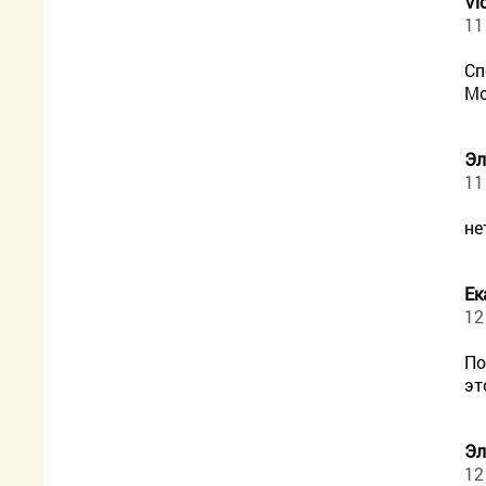
Vi
11
Сп
Мо
Эл
11
не
Ек
12
По
эт
Эл
12