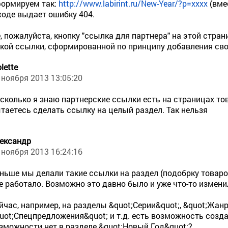
формируем так:
http://www.labirint.ru/New-Year/?p=хххх
(вме
ходе выдает ошибку 404.
, пожалуйста, кнопку "ссылка для партнера" на этой стр
кой ссылки, сформированной по принципу добавления свое
olette
 ноября 2013 13:05:20
сколько я знаю партнерские ссылки есть на страницах тов
таетесь сделать ссылку на целый раздел. Так нельзя
ександр
 ноября 2013 16:24:16
ньше мы делали такие ссылки на раздел (подобрку товаро
е работало. Возможно это давно было и уже что-то изменил
йчас, например, на разделы &quot;Серии&quot;, &quot;Жанр
uot;Спецпредложения&quot; и т.д. есть возможность созд
зможности нет в разделе &quot;Новый Год&quot;?