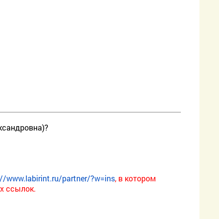
ександровна)?
://www.labirint.ru/partner/?w=ins
, в котором
х ссылок.