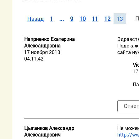
П
Назад
1
...
9
10
11
12
13
Наприенко Екатерина
Здравств
Александровна
Подскажи
17 ноября 2013
сайта ну
04:11:42
Vi
17
Па
Отве
Цыганков Александр
Не можем
Александрович
http://ww