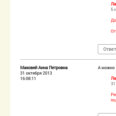
Ла
5 
До
От
Отве
Маковей Анна Петровна
А можно 
31 октября 2013
Ла
16:08:11
31
Ре
по