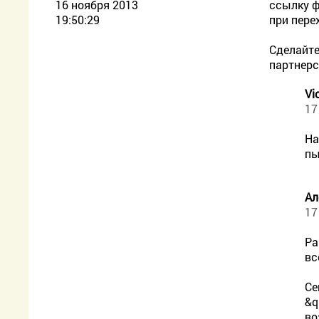
16 ноября 2013
ссылку 
19:50:29
при пере
Сделайте
партнерс
Vi
17
На
пы
Ал
17
Ра
вс
Се
&q
во