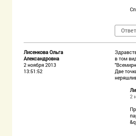
Сп
Отве
Лисенкова Ольга
Здравств
Александровна
в том ви
2 ноября 2013
"Всемирн
13:51:52
Две точк
неряшлив
Ли
2 
Пр
па
&q