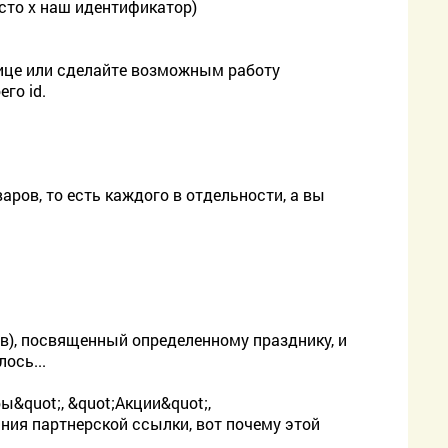
сто х наш идентификатор)
анице или сделайте возможным работу
го id.
аров, то есть каждого в отдельности, а вы
в), посвященный определенному празднику, и
ось...
ы&quot;, &quot;Акции&quot;,
ания партнерской ссылки, вот почему этой