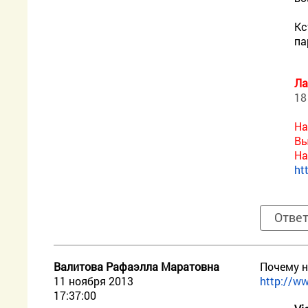
Кс
па
Ла
18
На
Вы
На
ht
Отве
Валитова Рафаэлла Маратовна
Почему н
11 ноября 2013
http://ww
17:37:00