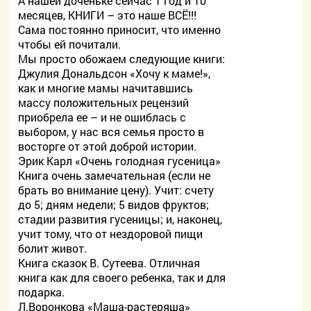
А нашей доченьке сейчас 1 год и 10
месяцев, КНИГИ – это наше ВСЁ!!!
Сама постоянно приносит, что именно
чтобы ей почитали.
Мы просто обожаем следующие книги:
Джулия Дональдсон «Хочу к маме!»,
как и многие мамы начитавшись
массу положительных рецензий
приобрела ее – и не ошиблась с
выбором, у нас вся семья просто в
восторге от этой доброй истории.
Эрик Карл «Очень голодная гусеница»
Книга очень замечательная (если не
брать во внимание цену). Учит: счету
до 5; дням недели; 5 видов фруктов;
стадии развития гусеницы; и, наконец,
учит тому, что от нездоровой пищи
болит живот.
Книга сказок В. Сутеева. Отличная
книга как для своего ребенка, так и для
подарка.
Л.Воронкова «Маша-растеряша»