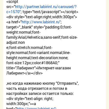
<script
src="
http://partner.labirint.ru/carousel/?
c=1570"
; type="text/javascript"></script>
<div style="text-align:right;width:300px">
<a href="
http://www.labirint.ru"
;
target="_blank" style="padding:0;font-
weight:normal;font-
family:Arial,Helvetica,sans-serif;font-size-
adjust:non
e;font-stretch:normal;font-
style:normal;font-variant:normal;line-
height:normal;text-decoration:none;
font-size:12px;color:#1868A0;"
title="Лабиринт">Интернет-магазин
Лабиринт</a></div>
,но когда нажимаю кнопку "Отправить",
часть кода отрезается и потом в
настройках записи остается только:
<div style="text-align: right;
width:300px;"><a
href="
http://www.labirint.ru"
;