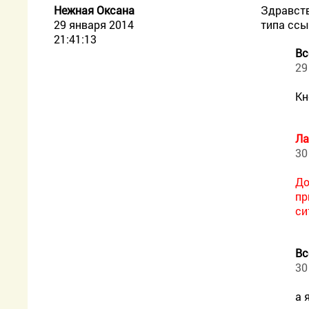
Нежная Оксана
Здравств
29 января 2014
типа ссы
21:41:13
Вс
29
Кн
Ла
30
До
пр
си
Вс
30
а 