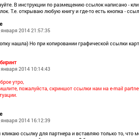
уйте. В инструкции по размещению ссылок написано - клик
лок. Т.е. открываю любую книгу и где-то есть кнопка - ссы
е
 января 2014 21:57:35
опку нашла) Но при копировании графической ссылки карти
биринт
 января 2014 10:14:43
брое утро,
ишлите, пожалуйста, скриншот ссылки нам на e-mail
partn
туации.
е
 января 2014 16:12:39
я кликаю ссылку для партнера и вставляю только то, что ме