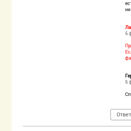
ес
ни
Ла
5 
Пр
Ес
фа
Ге
5 
Сп
Отве