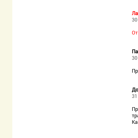
Ла
30
От
Па
30
Пр
До
31
Пр
тр
Ка