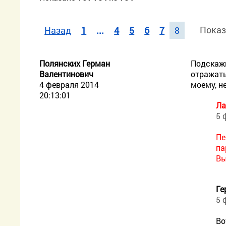
Показ
Назад
1
...
4
5
6
7
8
Полянских Герман
Подскажи
Валентинович
отражатьс
4 февраля 2014
моему, н
20:13:01
Ла
5 
Пе
па
Вы
Ге
5 
Во