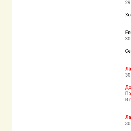
29
Хо
Ел
30
Се
Ла
30
До
Пр
В 
Ла
30