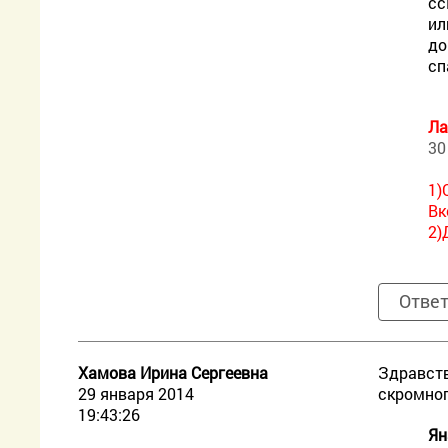
сс
ил
до
сп
Ла
30
1)
Вк
2)
Отве
Хамова Ирина Сергеевна
Здравств
29 января 2014
скромног
19:43:26
Ян