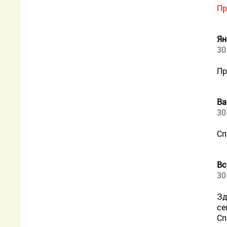
Пр
Ян
30
Пр
Ва
30
Сп
Вс
30
Зд
се
Сп