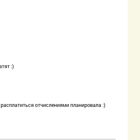
тят :)
а расплатиться отчислениями планировала :)