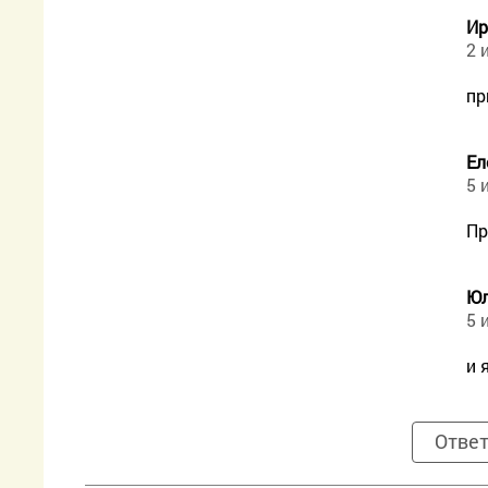
Ир
2 
пр
Ел
5 
Пр
Ю
5 
и 
Отве