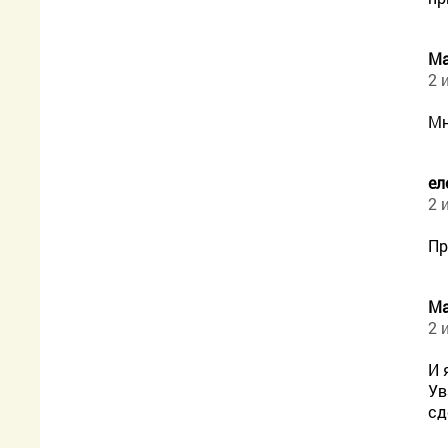
Ма
2 
Мн
ел
2 
Пр
Ма
2 
И 
Ув
сд