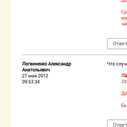
Су
ко
чи
Отве
Логвиненко Александр
Что случ
Анатольевич
Ла
27 мая 2012
28
09:53:34
До
Бы
Отве