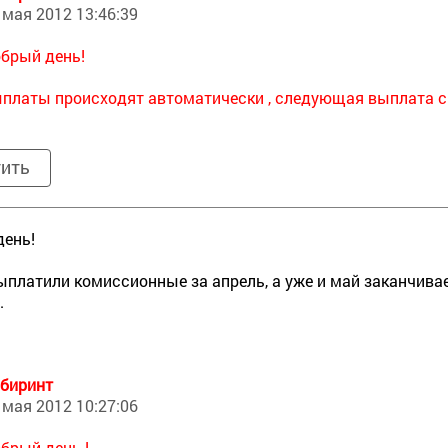
 мая 2012 13:46:39
брый день!
платы происходят автоматически , следующая выплата с1
тить
день!
ыплатили комиссионные за апрель, а уже и май заканчивае
.
биринт
 мая 2012 10:27:06
брый день !