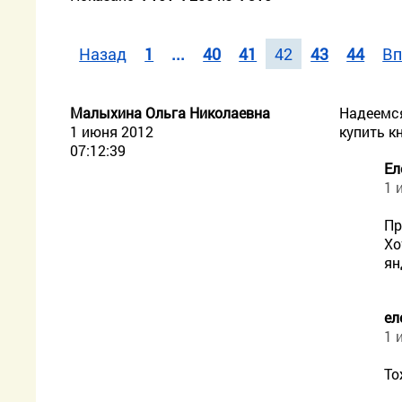
Назад
1
...
40
41
42
43
44
Вп
Малыхина Ольга Николаевна
Надеемся
1 июня 2012
купить к
07:12:39
Ел
1 
Пр
Хо
ян
ел
1 
То