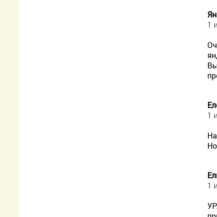
Ян
1 
Оч
ян
Вы
пр
Ел
1 
На
Но
Ел
1 
УР
пр