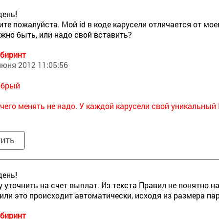
день!
те пожалуйста. Мой id в коде карусели отличается от моег
лжно быть, или надо свой вставить?
биринт
июня 2012 11:05:56
обрый
чего менять не надо. У каждой карусели свой уникальный 
тить
день!
у уточнить на счет выплат. Из текста Правил не понятно 
или это происходит автоматически, исходя из размера па
биринт