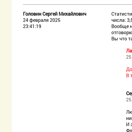
Головин Сергей Михайлович
Статисти
24 февраля 2025
числа: 3,5
23:41:19
Вообще н
отговорк
Вы что т
Ла
25
До
В 
Се
25
Лю
ни
И 
Фо