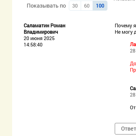
Показывать по
30
60
100
Саламатин Роман
Почему я
Владимирович
Не могу 
20 июня 2025
Ла
14:58:40
28
До
Пр
Са
28
От
Отве