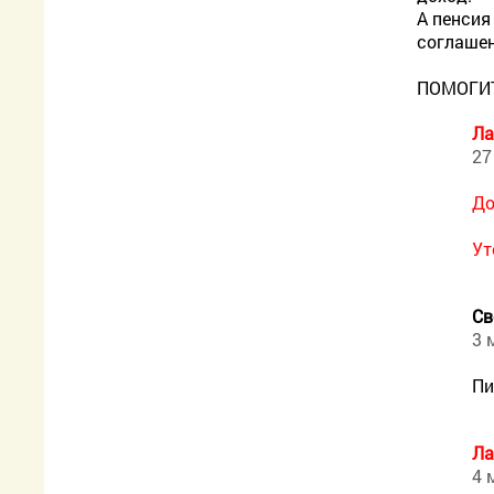
А пенсия
соглашен
ПОМОГИТ
Ла
27
До
Ут
Св
3 
Пи
Ла
4 