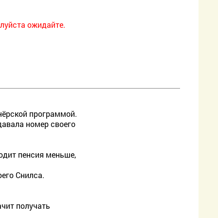
луйста ожидайте.
тнёрской программой.
давала номер своего
ходит пенсия меньше,
оего Снилса.
ачит получать