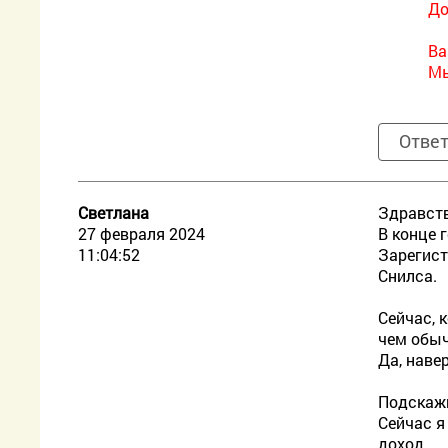
До
Ва
Мы
Отве
Светлана
Здравств
27 февраля 2024
В конце 
11:04:52
Зарегист
Снилса.
Сейчас, 
чем обыч
Да, наве
Подскажи
Сейчас я
доход.