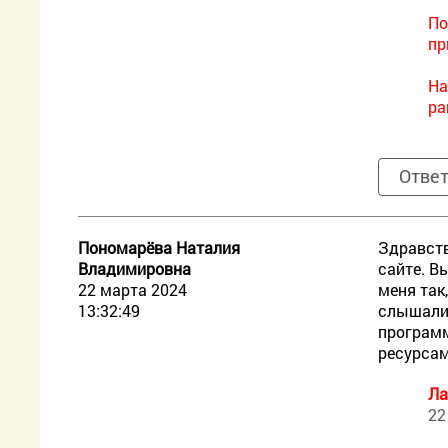
По
пр
На
pa
Отве
Пономарёва Наталия
Здравств
Владимировна
сайте. В
22 марта 2024
меня так
13:32:49
слышали.
программ
ресурсам
Ла
22