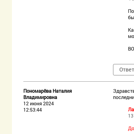
По
бы
Ка
мо
ВО
Отве
Пономарёва Наталия
Здравств
Владимировна
последни
12 июня 2024
Ла
12:53:44
13
До