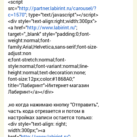
<script
src="
http://partner.labirint.ru/carousel/?
c=1570"
; type="text/javascript"></script>
<div style="text-align:right;width:300px">
<a href="
http://www.labirint.ru"
;
target="_blank" style="padding:0;font-
weight:normal;font-
family:Arial,Helvetica,sans-serif;font-size-
adjust:non
e;font-stretch:normal;font-
style:normal;font-variant:normal;line-
height:normal;text-decoration:none;
font-size:12px;color:#1868A0;"
title="Лабиринт">Интернет-магазин
Лабиринт</a></div>
,но когда нажимаю кнопку "Отправить",
часть кода отрезается и потом в
настройках записи остается только:
<div style="text-align: right;
width:300px;"><a
href="
http://www.labirint.ru"
;