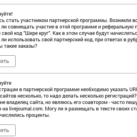
уйте!
ь стать участником партнерской программы. Возникли в
 ли совмещать участие в этой программе и реферальную п
 свой код "Шире круг". Как в этом случае будут начислят
 ли использовать свой партнерский код, при ответах в руб
ы такие заказы?
тить
вуйте
страции в партнерской программе необходимо указать URL
и сайтов несколько, то надо делать несколько регистраций?
я не владелец сайта, но являюсь его соавтором - часто пишу
 на livejournal.com. Могу ли я размещать в тексте своих 
ачислялись проценты.
тить