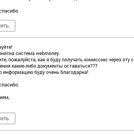
спасибо.
тить
уйте!
онятна система webmoney.
те, пожалуйста, как я буду получать комиссию через эту си
ения какие-либо документы оставаться???
 информацию буду очень благодарна!
спасибо.
ием,
тить