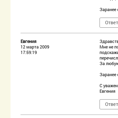
Заранее 
Отве
Евгения
Здравств
12 марта 2009
Мне не п
17:59:19
подскажи
перечисл
За любую
Заранее 
С уважен
Евгения
Отве