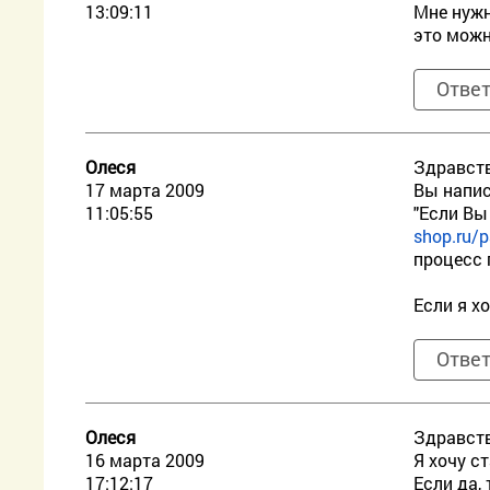
13:09:11
Мне нужн
это можн
Отве
Олеся
Здравств
17 марта 2009
Вы напи
11:05:55
"Если Вы
shop.ru/p
процесс 
Если я х
Отве
Олеся
Здравств
16 марта 2009
Я хочу с
17:12:17
Если да, 