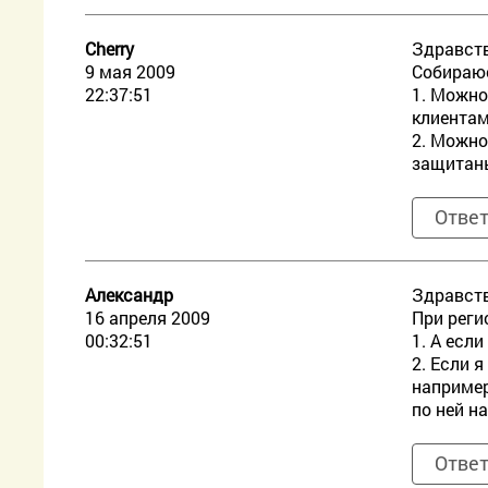
Cherry
Здравств
9 мая 2009
Собираюс
22:37:51
1. Можно
клиентам
2. Можно
защитан
Отве
Александр
Здравст
16 апреля 2009
При реги
00:32:51
1. А есл
2. Если 
например
по ней н
Отве