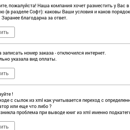
те, пожалуйста! Наша компания хочет разместить у Вас в
ю (в разделе Софт): каковы Ваши условия и каков порядок
. Заранее благодарна за ответ.
тить
а записать номер заказа - отключился интернет.
льно указала вид оплаты.
тить
уйте !
ходе с сылок из xml как учитывается переход с определен
тор или еще что либо ?
озникла проблема при выводе книг из xml именно подкатего
тить