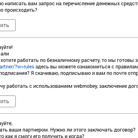
о написать вам запрос на перечисление денежных средств
о происходить?
тить
уйте!
сали
 хотите работать по безналичному расчету, то мы готовы 
artner/?w=rules
здесь вы можете ознакомиться с правилами
подписания? Я скачиваю, подписываю и вам по почте отпр
очу работать c использованием webmobey, заключение дог
тить
уйте,
тать ваши партнером. Нужно ли этого заключать договор?
то как я смогу его получить и когда?