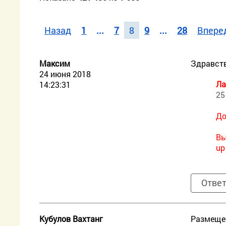
Назад
1
...
7
8
9
...
28
Впере
Максим
Здравств
24 июня 2018
Ла
14:23:31
25
До
Вы
up
Отве
Кубулов Вахтанг
Размещен