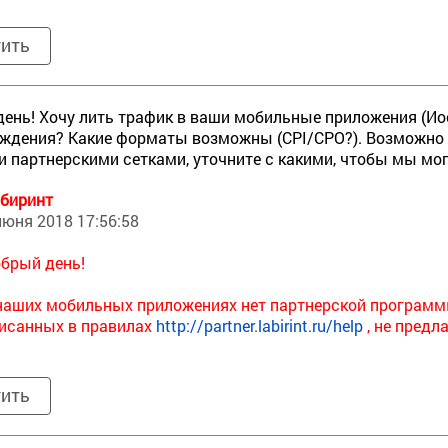
тить
ень! Хочу лить трафик в ваши мобильные приложения (Иос
ждения? Какие форматы возможны (CPI/CPO?). Возможно 
 партнерскими сетками, уточните с какими, чтобы мы мо
биринт
июня 2018 17:56:58
брый день!
наших мобильных приложениях нет партнерской программы
исанных в правилах
http://partner.labirint.ru/help
, не предл
тить