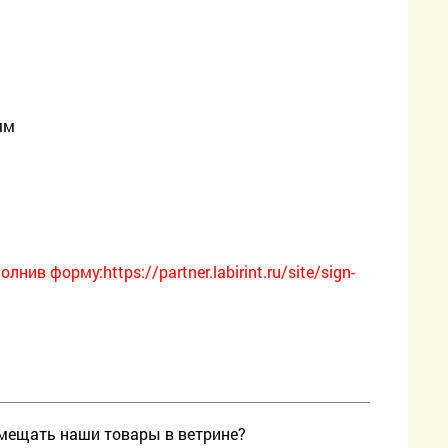
мм
ив форму:https://partner.labirint.ru/site/sign-
змещать наши товары в ветрине?