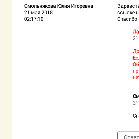
Смольнякова Юлия Игоревна
Здравств
21 мая 2018
ссылке н
02:17:10
Спасибо
Ла
21
До
Ес
Об
пр
не
См
21
Сп
Отве