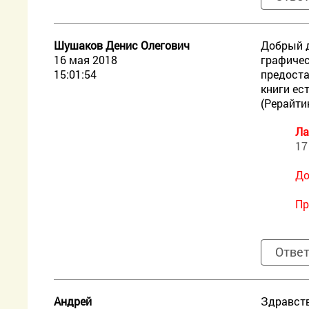
Шушаков Денис Олегович
Добрый д
16 мая 2018
графичес
15:01:54
предоста
книги ес
(Рерайти
Ла
17
До
Пр
Отве
Андрей
Здравств