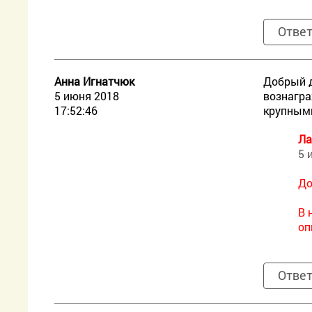
Отве
Анна Игнатчюк
Добрый д
5 июня 2018
вознагра
17:52:46
крупными
Ла
5 
До
В 
оп
Отве