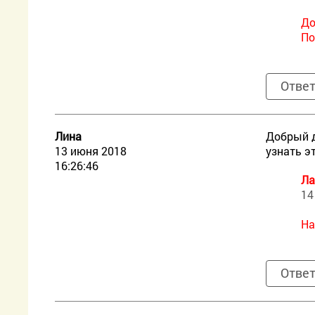
До
По
Отве
Лина
Добрый д
13 июня 2018
узнать э
16:26:46
Ла
14
На
Отве