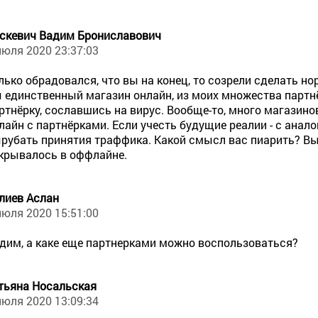
скевич Вадим Брониславович
июля 2020 23:37:03
лько обрадовался, что вы на конец, то созрели сделать н
 единственный магазин онлайн, из моих множества партнё
ртнёрку, сославшись на вирус. Вообще-то, много магазино
лайн с партнёрками. Если учесть будущие реалии - с анал
рубать принятия траффика. Какой смысл вас пиарить? Вы ж
крывалось в оффлайне.
лиев Аслан
июля 2020 15:51:00
дим, а каке еще партнерками можно воспользоваться?
тьяна Носальская
июля 2020 13:09:34