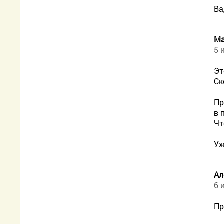
Ва
Ма
5 
Эт
Ск
Пр
в 
Чт
Уж
Ал
6 
Пр