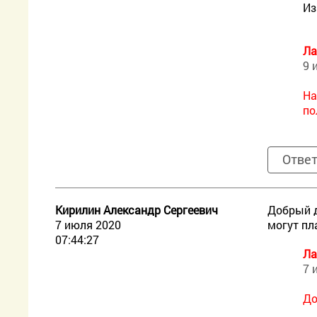
Из
Ла
9 
На
по
Отве
Кирилин Александр Сергеевич
Добрый д
7 июля 2020
могут пл
07:44:27
Ла
7 
До