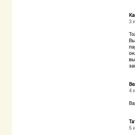
Ка
3 
То
Вы
па
он
вы
за
Ве
4 
Ва
Та
5 