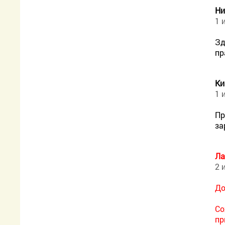
Ни
1 
Зд
пр
Ки
1 
Пр
за
Ла
2 
До
Со
пр