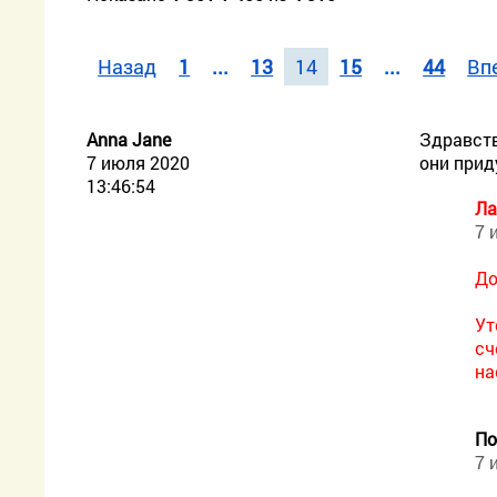
Назад
1
...
13
14
15
...
44
Вп
Anna Jane
Здравств
7 июля 2020
они прид
13:46:54
Ла
7 
До
Ут
сч
на
По
7 