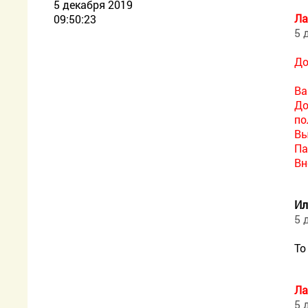
5 декабря 2019
Ла
09:50:23
5 
До
Ва
До
по
Вы
Па
Вн
Ил
5 
То
Ла
5 