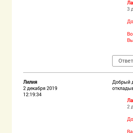
Ла
3 
До
Во
Вы
Отве
Лилия
Добрый д
2 декабря 2019
откладыв
12:19:34
Ла
2 
До
Ва