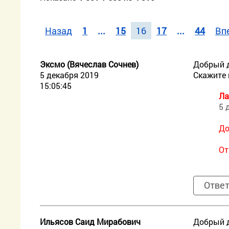
Назад
1
...
15
16
17
...
44
Вп
Эксмо (Вячеслав Сочнев)
Добрый 
5 декабря 2019
Скажите 
15:05:45
Ла
5 
До
От
Отве
Ильясов Саид Мирабович
Добрый д