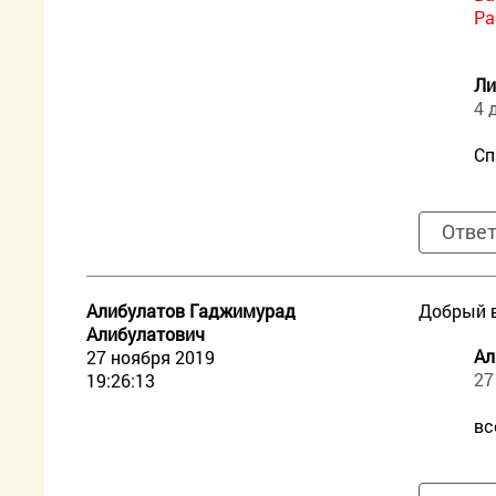
Ра
Ли
4 
Сп
Отве
Алибулатов Гаджимурад
Добрый в
Алибулатович
Ал
27 ноября 2019
27
19:26:13
вс