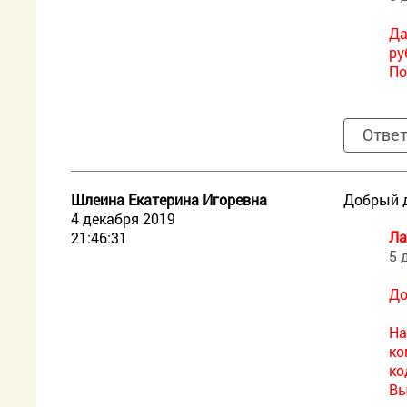
Да
ру
По
Отве
Шлеина Екатерина Игоревна
Добрый д
4 декабря 2019
Ла
21:46:31
5 
До
На
ко
ко
Вы