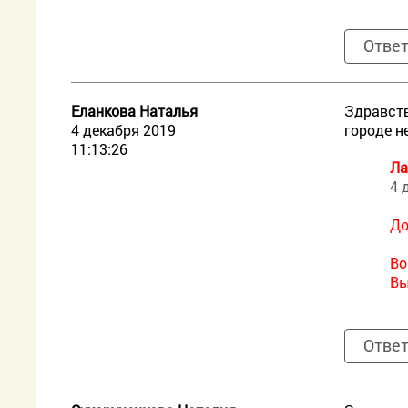
Отве
Еланкова Наталья
Здравств
4 декабря 2019
городе н
11:13:26
Ла
4 
До
Во
Вы
Отве