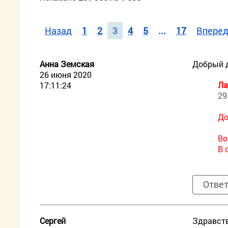
Назад
1
2
3
4
5
...
17
Впере
Анна Земская
Добрый д
26 июня 2020
Ла
17:11:24
29
До
Во
В 
Отве
Сергей
Здравств