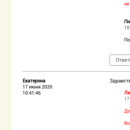
не
Пи
18
По
Отве
Екатерина
Здравств
17 июня 2020
Ла
10:41:46
17
До
Во