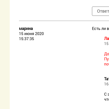
Отве
марина
Есть ли 
15 июня 2020
Ла
15:37:35
15
До
Пу
по
Та
16
С 
чт