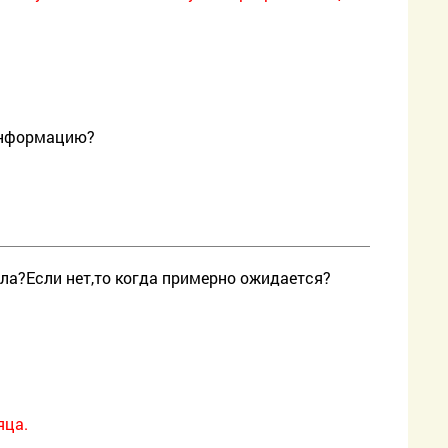
 информацию?
ла?Если нет,то когда примерно ожидается?
яца.