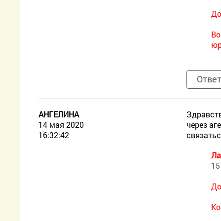
До
Во
юр
Отве
АНГЕЛИНА
Здравств
14 мая 2020
через аг
16:32:42
связатьс
Ла
15
До
Ко