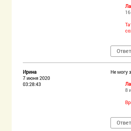
Ла
16
Та
со
Отве
Ирина
Не могу 
7 июня 2020
Ла
03:28:43
8 
Вр
Отве