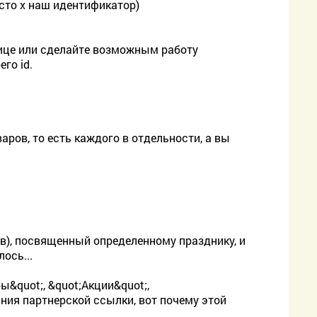
сто х наш идентификатор)
анице или сделайте возможным работу
го id.
аров, то есть каждого в отдельности, а вы
в), посвященный определенному празднику, и
ось...
ы&quot;, &quot;Акции&quot;,
ания партнерской ссылки, вот почему этой