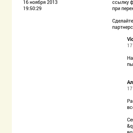
16 ноября 2013
ссылку 
19:50:29
при пере
Сделайте
партнерс
Vi
17
На
пы
Ал
17
Ра
вс
Се
&q
во