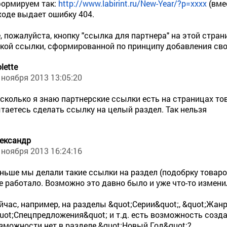
формируем так:
http://www.labirint.ru/New-Year/?p=хххх
(вме
ходе выдает ошибку 404.
, пожалуйста, кнопку "ссылка для партнера" на этой стр
кой ссылки, сформированной по принципу добавления свое
olette
 ноября 2013 13:05:20
сколько я знаю партнерские ссылки есть на страницах тов
таетесь сделать ссылку на целый раздел. Так нельзя
ександр
 ноября 2013 16:24:16
ньше мы делали такие ссылки на раздел (подобрку товаро
е работало. Возможно это давно было и уже что-то изменил
йчас, например, на разделы &quot;Серии&quot;, &quot;Жанр
uot;Спецпредложения&quot; и т.д. есть возможность созд
зможности нет в разделе &quot;Новый Год&quot;?