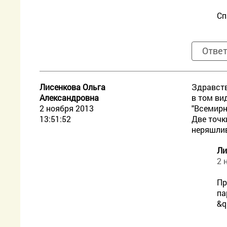
Сп
Отве
Лисенкова Ольга
Здравств
Александровна
в том ви
2 ноября 2013
"Всемирн
13:51:52
Две точк
неряшлив
Ли
2 
Пр
па
&q