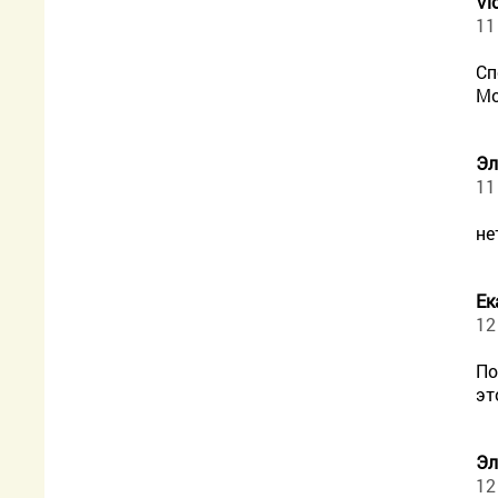
Vi
11
Сп
Мо
Эл
11
не
Ек
12
По
эт
Эл
12