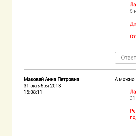
Ла
5 
До
От
Отве
Маковей Анна Петровна
А можно 
31 октября 2013
Ла
16:08:11
31
Ре
по