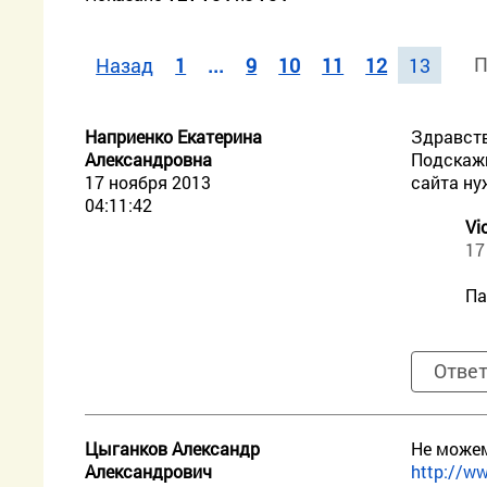
П
Назад
1
...
9
10
11
12
13
Наприенко Екатерина
Здравств
Александровна
Подскажи
17 ноября 2013
сайта ну
04:11:42
Vi
17
Па
Отве
Цыганков Александр
Не можем
Александрович
http://ww