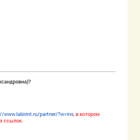
ександровна)?
://www.labirint.ru/partner/?w=ins
, в котором
х ссылок.