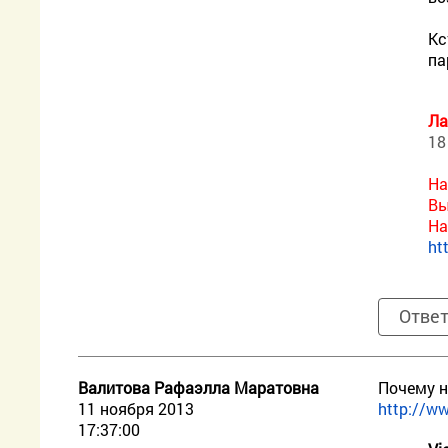
Кс
па
Ла
18
На
Вы
На
ht
Отве
Валитова Рафаэлла Маратовна
Почему н
11 ноября 2013
http://ww
17:37:00