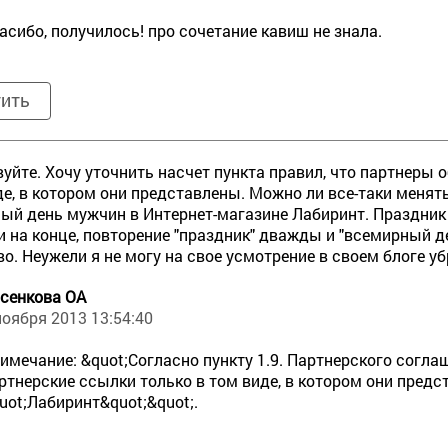
асибо, получилось! про сочетание кавиш не знала.
тить
уйте. Хочу уточнить насчет пункта правил, что партнеры
де, в котором они представлены. Можно ли все-таки менят
ый день мужчин в Интернет-магазине Лабиринт. Праздник 
и на конце, повторение "праздник" дважды и "всемирный 
о. Неужели я не могу на свое усмотрение в своем блоге уб
сенкова ОА
ноября 2013 13:54:40
имечание: &quot;Согласно пункту 1.9. Партнерского согл
ртнерские ссылки только в том виде, в котором они предс
uot;Лабиринт&quot;&quot;.