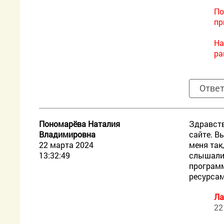
По
пр
На
pa
Отве
Пономарёва Наталия
Здравств
Владимировна
сайте. В
22 марта 2024
меня так
13:32:49
слышали.
программ
ресурсам
Ла
22