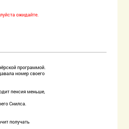
луйста ожидайте.
тнёрской программой.
давала номер своего
ходит пенсия меньше,
оего Снилса.
ачит получать