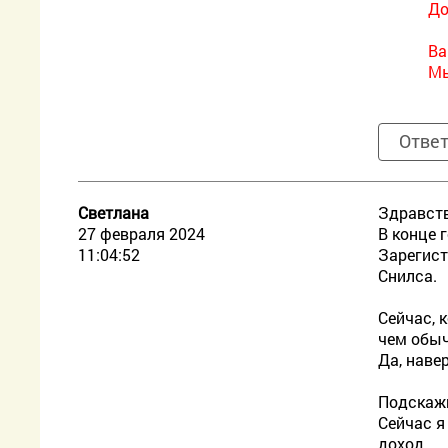
До
Ва
Мы
Отве
Светлана
Здравств
27 февраля 2024
В конце 
11:04:52
Зарегист
Снилса.
Сейчас, 
чем обыч
Да, наве
Подскажи
Сейчас я
доход.