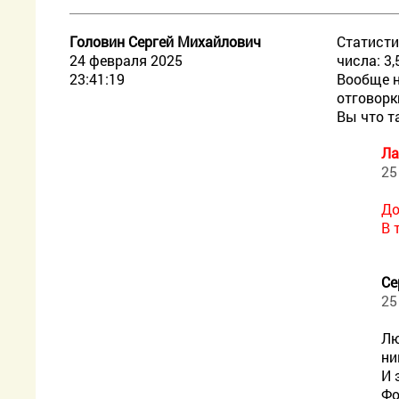
Головин Сергей Михайлович
Статисти
24 февраля 2025
числа: 3,5
23:41:19
Вообще н
отговорк
Вы что т
Ла
25
До
В 
Се
25
Лю
ни
И 
Фо