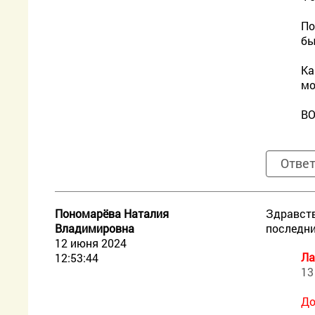
По
бы
Ка
мо
ВО
Отве
Пономарёва Наталия
Здравств
Владимировна
последни
12 июня 2024
Ла
12:53:44
13
До