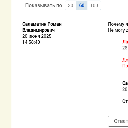
Показывать по
30
60
100
Саламатин Роман
Почему я
Владимирович
Не могу 
20 июня 2025
Ла
14:58:40
28
До
Пр
Са
28
От
Отве