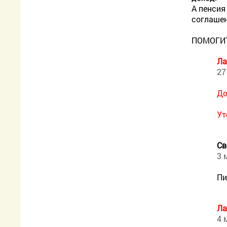
А пенсия
соглашен
ПОМОГИТ
Ла
27
До
Ут
Св
3 
Пи
Ла
4 