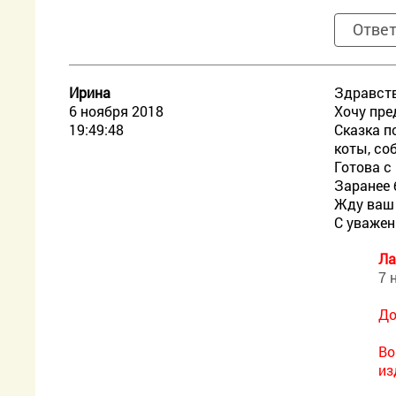
Отве
Ирина
Здравств
6 ноября 2018
Хочу пре
19:49:48
Сказка п
коты, со
Готова с
Заранее 
Жду ваш 
С уважен
Ла
7 
До
Во
из