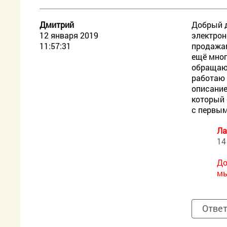
Дмитрий
Добрый д
12 января 2019
электрон
11:57:31
продажам
ещё мног
обращаюс
работаю 
описание
который 
с первым
Ла
14
До
мы
Отве