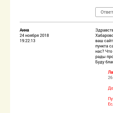
Отве
Анна
Здравств
24 ноября 2018
Хабаровс
19:22:13
ваш сайт
пункта с
нас? Что
рады про
Буду бла
Ла
26
До
Пу
Ес