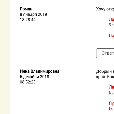
Роман
Хочу отк
8 января 2019
Ла
18:28:44
9 
По
Отве
Инна Владимировна
Добрый д
6 декабря 2018
край. Ка
08:52:23
Ла
6 
Пу
Ес