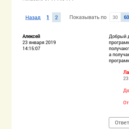
Показывать по
Назад
1
2
30
6
Алексей
Добрый д
23 января 2019
программ
14:15:07
получают
а получа
программ
Ла
23
До
От
Отве