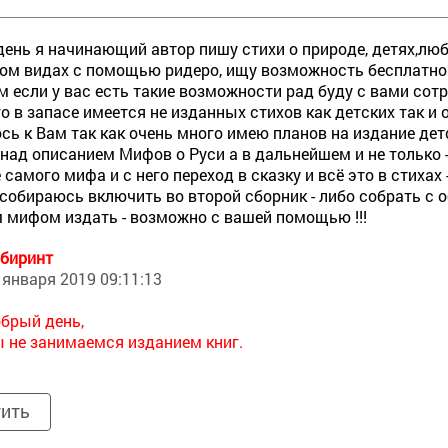
ень я начинающий автор пишу стихи о природе, детях,люб
ом видах с помощью ридеро, ищу возможность бесплатног
 если у вас есть такие возможности рад буду с вами сотр
о в запасе имеется не изданных стихов как детских так и 
ь к Вам так как очень много имею планов на издание де
над описанием Мифов о Руси а в дальнейшем и не только -
 самого мифа и с него переход в сказку и всё это в стих
собираюсь включить во второй сборник - либо собрать с о
 мифом издать - возможно с вашей помощью !!!
биринт
 января 2019 09:11:13
брый день,
 не занимаемся изданием книг.
тить