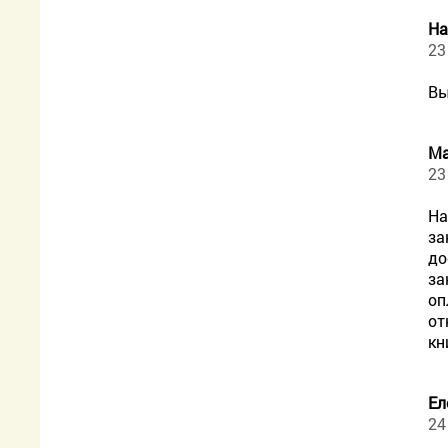
На
23
Вы
М
23
На
за
до
за
оп
от
кн
Ел
24