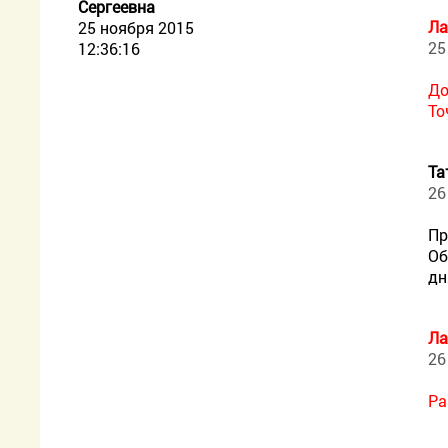
Сергеевна
Ла
25 ноября 2015
25
12:36:16
До
То
Та
26
Пр
Об
дн
Ла
26
Ра