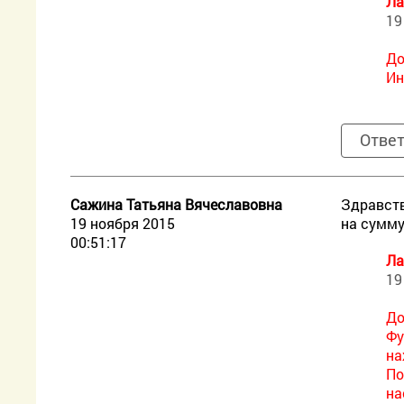
Ла
19
До
Ин
Отве
Сажина Татьяна Вячеславовна
Здравств
19 ноября 2015
на сумму
00:51:17
Ла
19
До
Фу
на
По
на