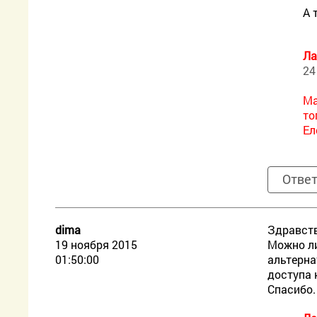
А 
Ла
24
Ма
то
Ел
Отве
dima
Здравств
19 ноября 2015
Можно ли
01:50:00
альтерна
доступа 
Спасибо.