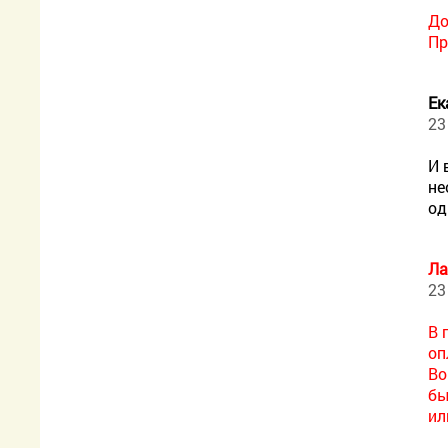
До
Пр
Ек
23
И 
не
од
Ла
23
В 
оп
Во
бы
ил