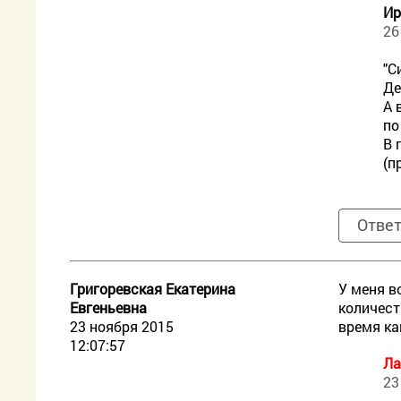
Ир
26
"С
Де
А 
по
В 
(п
Отве
Григоревская Екатерина
У меня в
Евгеньевна
количест
23 ноября 2015
время ка
12:07:57
Ла
23