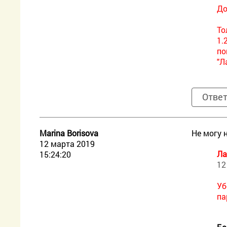
До
То
1.
по
"Л
Отве
Marina Borisova
Не могу 
12 марта 2019
Ла
15:24:20
12
Уб
па