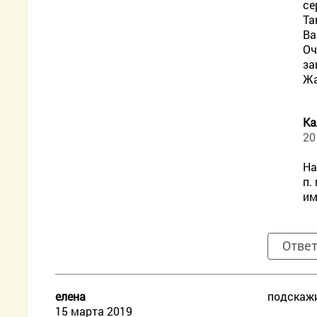
се
Та
Ва
Оч
за
Жа
Ка
20
На
п.
им
Отве
елена
подскажи
15 марта 2019