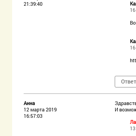
Ка
21:39:40
16
Во
Ка
16
ht
Отве
Анна
Здравств
12 марта 2019
И возмож
16:57:03
Ла
13