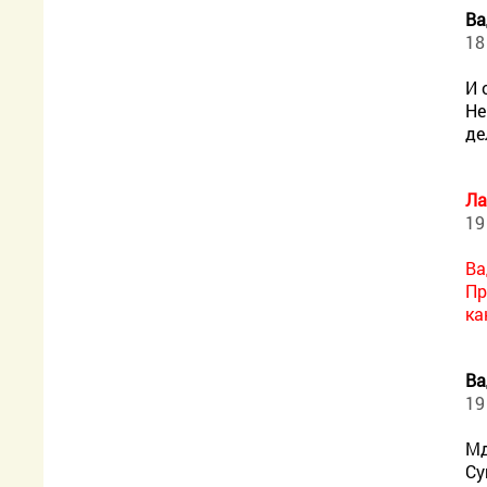
В
18
И 
Не
де
Ла
19
Ва
Пр
ка
В
19
Мд
Су