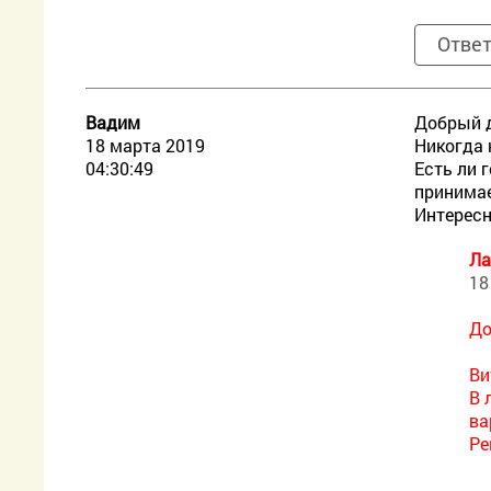
Отве
Вадим
Добрый 
18 марта 2019
Никогда 
04:30:49
Есть ли 
принимае
Интересн
Ла
18
До
Ви
В 
ва
Ре