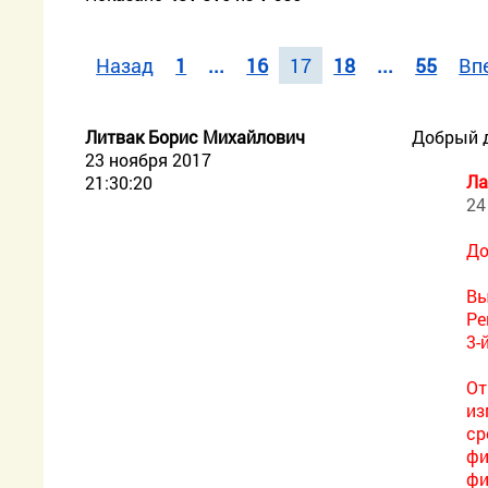
Назад
1
...
16
17
18
...
55
Вп
Литвак Борис Михайлович
Добрый д
23 ноября 2017
Ла
21:30:20
24
До
Вы
Ре
3-
От
из
ср
фи
фи