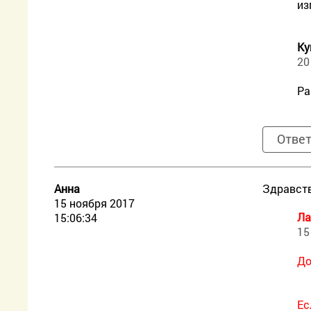
из
Ку
20
Ра
Отве
Анна
Здравств
15 ноября 2017
Ла
15:06:34
15
До
Ес