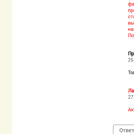
фи
пр
ст
вы
на
По
Пр
25
То
Ла
27
Ак
Отве