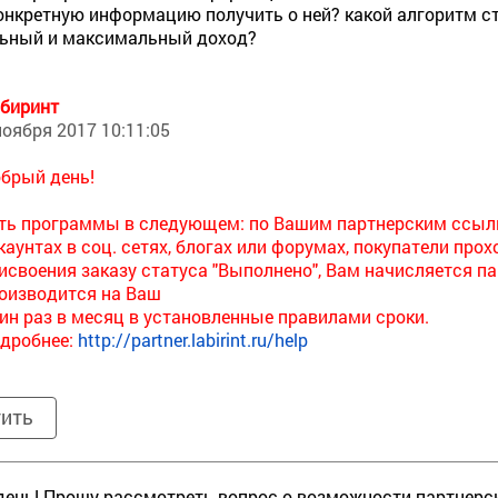
нкретную информацию получить о ней? какой алгоритм с
ьный и максимальный доход?
биринт
ноября 2017 10:11:05
брый день!
ть программы в следующем: по Вашим партнерским ссыл
каунтах в соц. сетях, блогах или форумах, покупатели пр
исвоения заказу статуса "Выполнено", Вам начисляется п
оизводится на Ваш
ин раз в месяц в установленные правилами сроки.
дробнее:
http://partner.labirint.ru/help
тить
ень! Прошу рассмотреть вопрос о возможности партнер