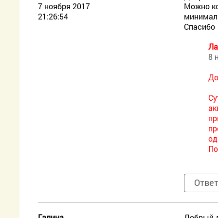
7 ноября 2017
Можно ко
21:26:54
минимал
Спасибо
Ла
8 
До
Су
ак
пр
пр
од
По
Отве
Галина
Добрый д