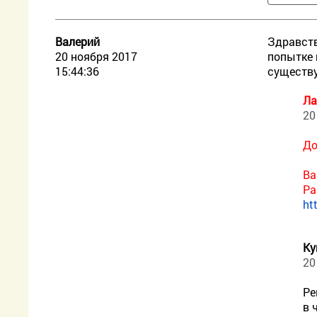
Валерий
Здравств
20 ноября 2017
попытке 
15:44:36
существу
Ла
20
До
Ва
Ра
ht
Ку
20
Ре
в 