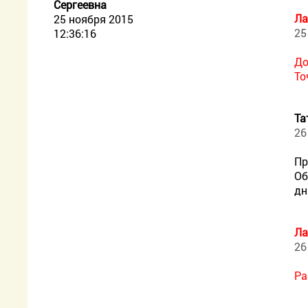
Сергеевна
Ла
25 ноября 2015
25
12:36:16
До
То
Та
26
Пр
Об
дн
Ла
26
Ра