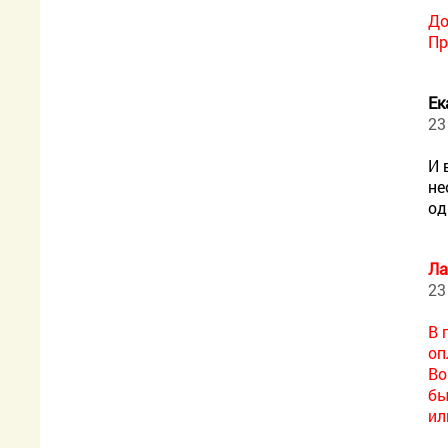
До
Пр
Ек
23
И 
не
од
Ла
23
В 
оп
Во
бы
ил