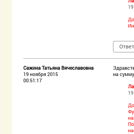
Ла
19
До
Ин
Отве
Сажина Татьяна Вячеславовна
Здравств
19 ноября 2015
на сумму
00:51:17
Ла
19
До
Фу
на
По
на