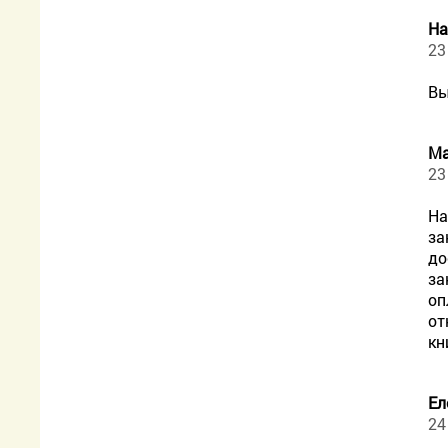
На
23
Вы
М
23
На
за
до
за
оп
от
кн
Ел
24