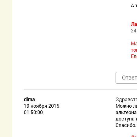
А 
Ла
24
Ма
то
Ел
Отве
dima
Здравств
19 ноября 2015
Можно ли
01:50:00
альтерна
доступа 
Спасибо.