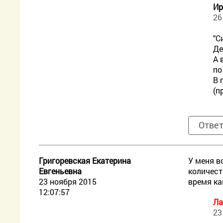
Ир
26
"С
Де
А 
по
В 
(п
Отве
Григоревская Екатерина
У меня в
Евгеньевна
количест
23 ноября 2015
время ка
12:07:57
Ла
23