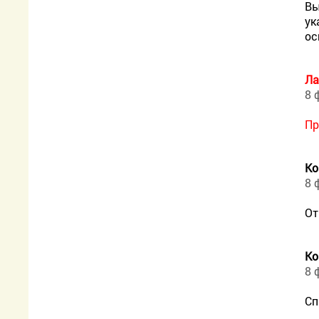
Вы
ук
ос
Ла
8 
Пр
Ко
8 
От
Ко
8 
Сп