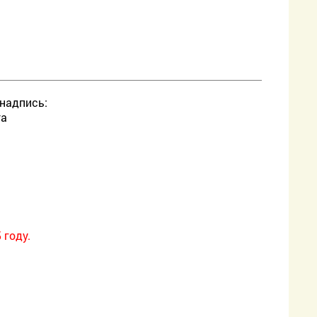
надпись:
та
 году.