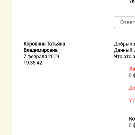
Ув
Отве
Коровина Татьяна
Добрый д
Владимировна
Данный U
7 февраля 2019
Что это 
19:35:42
Ла
8 
До
У 
Ко
8 