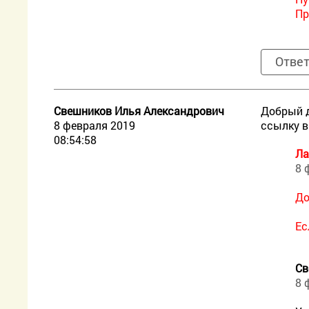
Пр
Отве
Свешников Илья Александрович
Добрый д
8 февраля 2019
ссылку в
08:54:58
Ла
8 
До
Ес
Св
8 