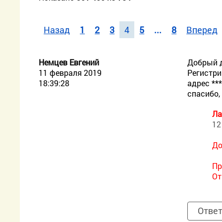
Назад
1
2
3
4
5
...
8
Вперед
Немцев Евгений
Добрый д
11 февраля 2019
Регистри
18:39:28
адрес **
спасибо,
Ла
12
До
Пр
От
Отве