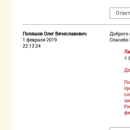
Отве
Поляшов Олег Вячеславович
Доброго 
1 февраля 2019
Спасибо 
22:13:24
Ла
4 
До
По
пр
со
за
Ре
фи