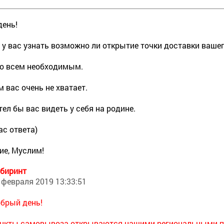
день!
 у вас узнать возможно ли открытие точки доставки ваше
со всем необходимым.
м вас очень не хватает.
тел бы вас видеть у себя на родине.
ас ответа)
ие, Муслим!
биринт
 февраля 2019 13:33:51
брый день!
нкты самовывоза открываются нашими региональными п