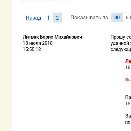
Показывать по
Назад
1
2
30
6
Литвак Борис Михайлович
Прошу со
18 июля 2018
удачной 
15:55:12
следующ
Ла
18
Вы
Пр
18
За
по