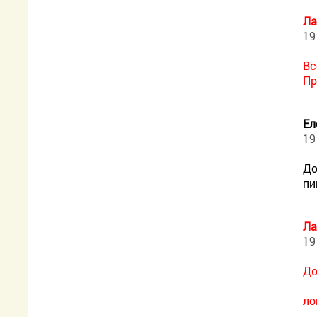
Ла
19
Вс
Пр
Ел
19
До
пи
Ла
19
До
ло