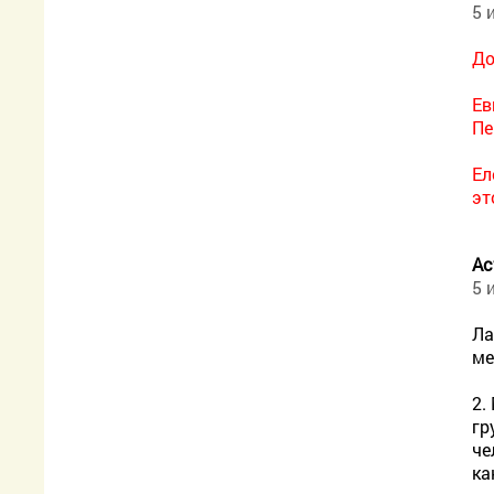
5 
До
Ев
Пе
Ел
эт
Ас
5 
Ла
ме
2.
гр
че
ка