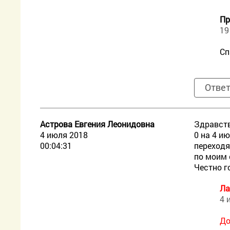
Пр
19
Сп
Отве
Астрова Евгения Леонидовна
Здравств
4 июля 2018
0 на 4 и
00:04:31
переходя
по моим 
Честно г
Ла
4 
До