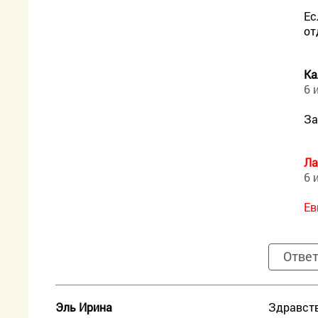
Ес
от
Ка
6 
За
Ла
6 
Ев
Отве
Эль Ирина
Здравств