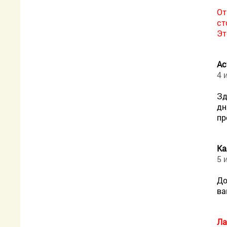
От
ст
Эт
Ас
4 
Зд
дн
пр
Ка
5 
До
ва
Ла