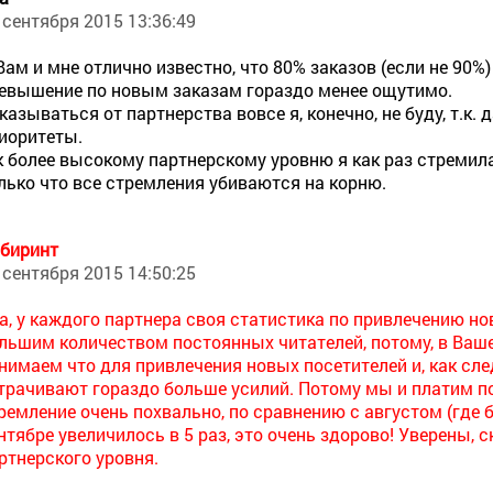
 сентября 2015 13:36:49
Вам и мне отлично известно, что 80% заказов (если не 90
евышение по новым заказам гораздо менее ощутимо.
казываться от партнерства вовсе я, конечно, не буду, т.к
иоритеты.
к более высокому партнерскому уровню я как раз стремила
лько что все стремления убиваются на корню.
биринт
 сентября 2015 14:50:25
а, у каждого партнера своя статистика по привлечению но
льшим количеством постоянных читателей, потому, в Ваше
нимаем что для привлечения новых посетителей и, как сле
трачивают гораздо больше усилий. Потому мы и платим п
ремление очень похвально, по сравнению с августом (где 
нтябре увеличилось в 5 раз, это очень здорово! Уверены,
ртнерского уровня.