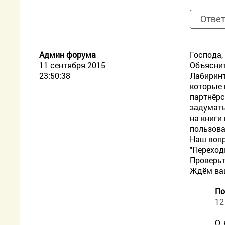
Отве
Админ форума
Господа,
11 сентября 2015
Объяснит
23:50:38
Лабиринт
которые 
партнёрс
задумать
на книги
пользова
Наш вопр
"Переход
Проверьт
Ждём ва
По
12
О,