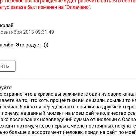
ртнерское вознаграждение будет рассчитываться в соотв
атус заказа был изменен на "Оплачено".
колай
 сентября 2015 09:31:49
асибо. Это радует. )))
тить
уйте!
то странно, что в кризис вы зажимаете один из своих кана
ваете на то, что хоть процентики вы снизили, ссылки то н
 сейчас бросятся переделывать ссылки на другие интерн
от почему: на данный момент на моем сайте количество ссы
нако после ваших нововведений сумма отчислений с Озон
сходит потому, что, во-первых, число постоянных покупател
ьно больше и ассортимент (человек, придя на сайт по моей