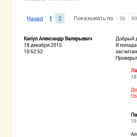
Показывать по
Назад
1
2
30
6
Капул Александр Валерьевич
Добрый 
18 декабря 2015
Я попада
10:52:52
засчитан
Проверьт
Ла
18
До
Сб
Па
19
Ал