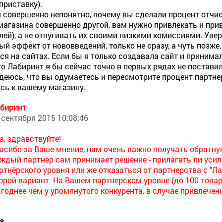
приставку).
 совершенно непонятно, почему вы сделали процент отчис
магазина совершенно другой, вам нужно привлекать и прив
лей), а не отпугивать их своими низкими комиссиями. Увер
ый эффект от нововведений, только не сразу, а чуть позже
ся на сайтах. Если бы я только создавала сайт и принима
то Лабиринт я бы сейчас точно в первых рядах не поставил
деюсь, что вы одумаетесь и пересмотрите процент партнерс
сь к вашему магазину.
биринт
 сентября 2015 10:08:46
а, здравствуйте!
асибо за Ваше мнение, нам очень важно получать обратну
ждый партнер сам принимает решение - прилагать ли усил
ртнёрского уровня или же отказаться от партнерства с "Л
орой вариант. На Вашем партнерском уровне (до 100 това
годнее чем у упомянутого конкурента, в случае привлечен
а