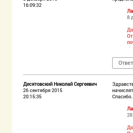
16:09:32
Ла
8 
До
От
по
Отве
Десятовский Николай Сергеевич
Здравств
26 сентября 2015
начислят
20:15:35
Спасибо.
Ла
28
До