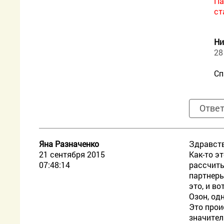
Па
ст
Ни
28
Сп
Отве
Яна Разначенко
Здравств
21 сентября 2015
Как-то э
07:48:14
рассчиты
партнеры
это, и в
Озон, од
Это прои
значител