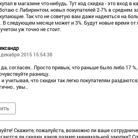
купал в магазине что-нибудь. Тут код скидка - это вход в
ботаю с Лабиринтом, новых покупателей 2-7% в среднем з
купающие. Так что не советую вам даже надеяться на бо
. В следующем месяце может и 3%. Будут новые время от в
 учетом уж точно не стоит.
ександр
 декабря 2015 15:54:38
 да, согласен.. Просто привык, что раньше было либо 17 %, 
почувствуйте разницу..
 и учитывая, что скидки так легко покупателям раздаются,
гично.. увы..
тить
уйте! Скажите, пожалуйста, возможно ли ваше сотрудниче
гаются ли скидки, каков размер минимальной закупки? Сп