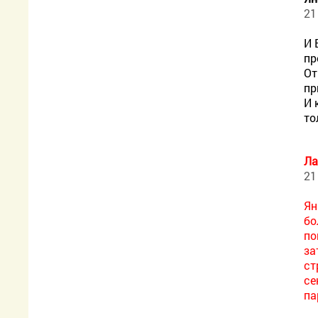
21
И 
пр
От
пр
И 
то
Ла
21
Ян
бо
по
за
ст
се
па