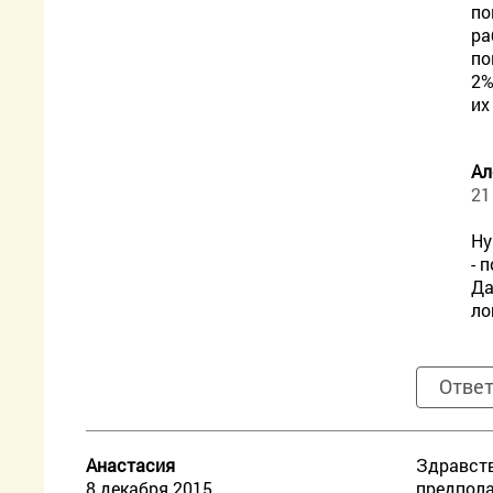
по
ра
по
2%
их
Ал
21
Ну
- 
Да
ло
Отве
Анастасия
Здравств
8 декабря 2015
предпола