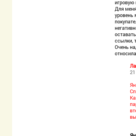
игровую 
Для меня
уровень 
покупате
негативн
оставать
ссылки, 
Очень на
относила
Ла
21
Ян
Сп
Ка
па
вт
вы
Ян