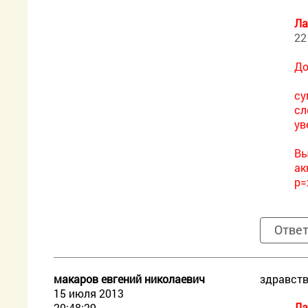
Ла
22
До
су
сл
ув
Вы
ак
p=
Отве
макаров евгений николаевич
здравств
15 июля 2013
Ла
20:48:29