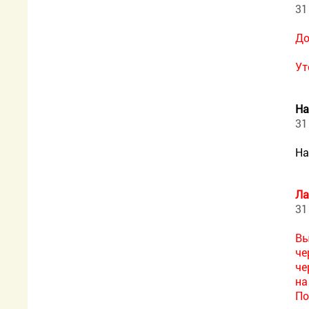
31
До
Ут
На
31
На
Ла
31
Вы
че
че
на
По