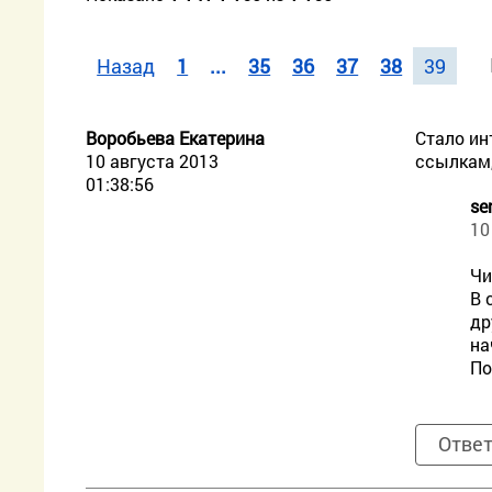
Назад
1
...
35
36
37
38
39
Воробьева Екатерина
Стало ин
10 августа 2013
ссылкам,
01:38:56
se
10
Чи
В 
др
на
По
Отве