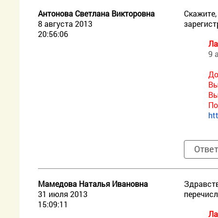
Антонова Светлана Викторовна
Скажите,
8 августа 2013
зарегист
20:56:06
Ла
9 
До
Вы
Вы
По
ht
Отве
Мамедова Наталья Ивановна
Здравств
31 июля 2013
перечисл
15:09:11
Ла