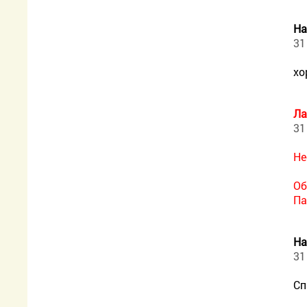
На
31
хо
Ла
31
Не
Об
Па
На
31
Сп