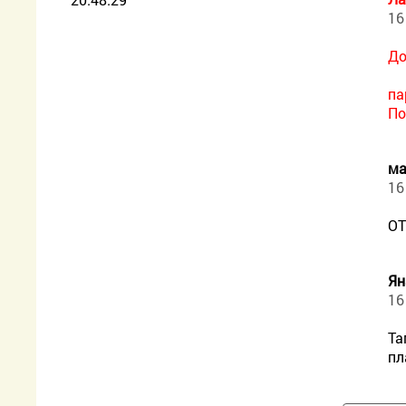
16
До
па
По
ма
16
ОТ
Ян
16
Та
пл