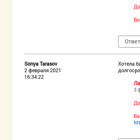
До
Во
Отве
Sonya Tarasov
Хотела б
2 февраля 2021
долгосро
16:34:22
Ла
3 
До
Ва
ht