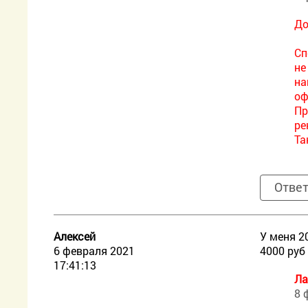
До
Сп
не
на
оф
Пр
ре
Та
Отве
Алексей
У меня 2
6 февраля 2021
4000 руб
17:41:13
Ла
8 