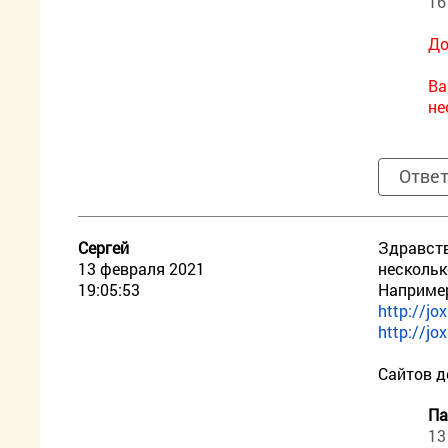
16
До
Ва
не
Отве
Сергей
Здравств
13 февраля 2021
нескольк
19:05:53
Наприме
http://j
http://j
Сайтов д
Па
13