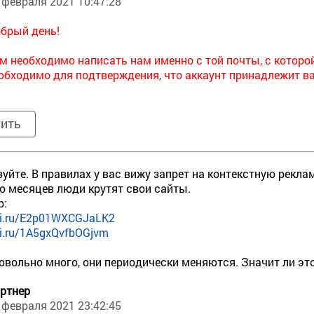
 февраля 2021 10:47:28
брый день!
м необходимо написать нам именно с той почты, с которо
обходимо для подтверждения, что аккаунт принадлежит в
тить
уйте. В правилах у вас вижу запрет на контекстную рекла
о месяцев люди крутят свои сайты.
р:
oxi.ru/E2p01WXCGJaLK2
oxi.ru/1A5gxQvfbOGjvm
овольно много, они периодически меняются. Значит ли это
ртнер
 февраля 2021 23:42:45