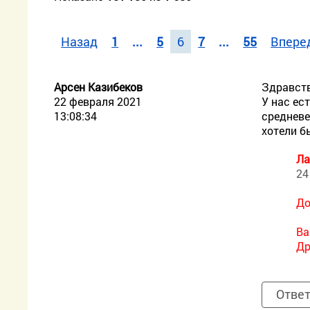
Назад
1
...
5
6
7
...
55
Впере
Арсен Казибеков
Здравств
22 февраля 2021
У нас ес
13:08:34
средневе
хотели б
Ла
24
До
Ва
Др
Отве