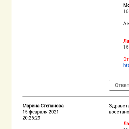
Мо
16
А 
Ла
16
Эт
ht
Отве
Марина Степанова
Здравств
15 февраля 2021
восстан
20:26:29
Ла