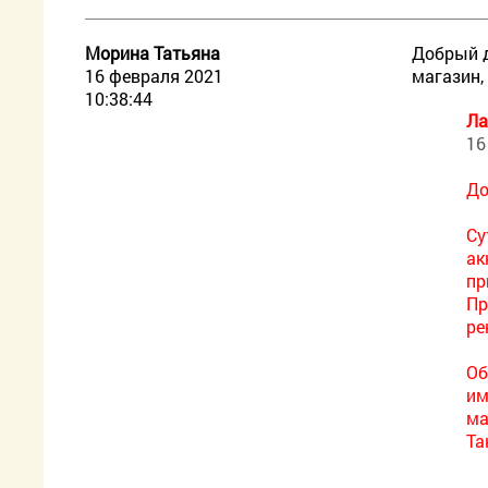
Морина Татьяна
Добрый д
16 февраля 2021
магазин,
10:38:44
Ла
16
До
Су
ак
пр
Пр
ре
Об
им
ма
Та