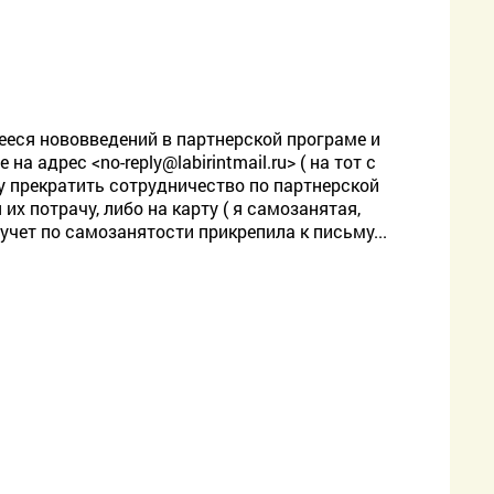
ееся нововведений в партнерской програме и
е на адрес <
no-reply@labirintmail.ru> ( на тот с
у прекратить сотрудничество по партнерской
их потрачу, либо на карту ( я самозанятая,
чет по самозанятости прикрепила к письму...