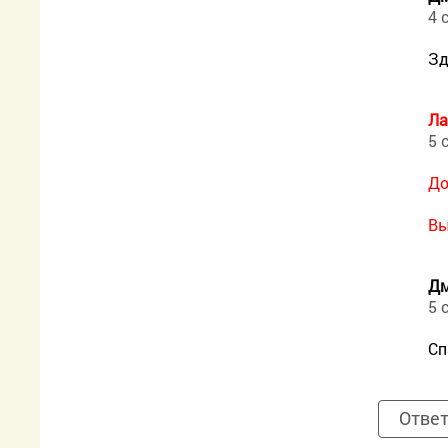
4 
Зд
Ла
5 
До
Вы
Дм
5 
Сп
Отве