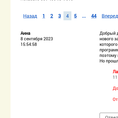
Назад
1
2
3
4
5
...
44
Впере
Анна
Добрый д
8 сентября 2023
нового з
15:54:58
которого
программ
поэтому 
Но прошл
Ла
11
До
От
Отве