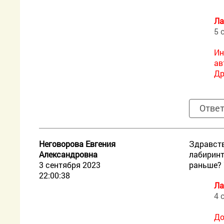
Ла
5 
Ин
ав
Др
Отве
Неговорова Евгения
Здравств
Александровна
лабиринт
3 сентября 2023
раньше? 
22:00:38
Ла
4 
До