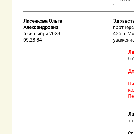
Лисенкова Ольга
Здравств
Александровна
партнерс
6 сентября 2023
436 р. М
09:28:34
уважени
Ла
6 
До
Пи
ко
Пе
Ли
7 
Сп