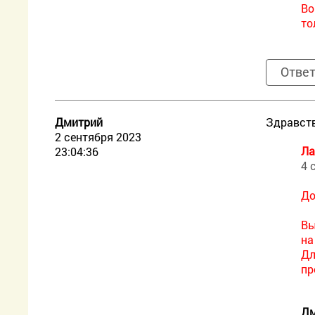
Во
то
Отве
Дмитрий
Здравств
2 сентября 2023
Ла
23:04:36
4 
До
Вы
на
Дл
пр
Дм