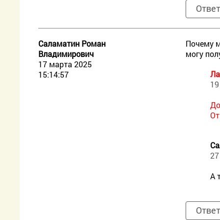
Отве
Саламатин Роман
Почему м
Владимирович
могу пол
17 марта 2025
Ла
15:14:57
19
До
От
Са
27
А 
Отве