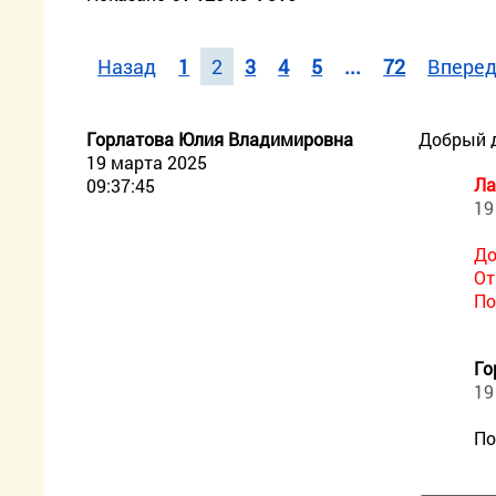
Назад
1
2
3
4
5
...
72
Впере
Горлатова Юлия Владимировна
Добрый д
19 марта 2025
Ла
09:37:45
19
До
От
По
Го
19
По