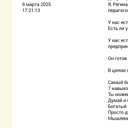
6 марта 2025
Я, Регин
17:21:13
педагого
У нас ест
Есть ли 
У нас ес
предприн
Он готов
В целом 
Самый бо
7 навык
Ты може
Думай и 
Богатый 
Просто д
Мышлени