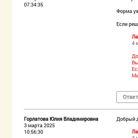
07:34:35
Форма уж
Если реш
Ла
4 
До
Вы
Ес
Мы
Отве
Горлатова Юлия Владимировна
Добрый д
3 марта 2025
Ла
10:56:30
3 