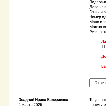
Подсозна
Дело не 
Гении и 
Номер од
Мани или
Можно вы
Регина, 
Ла
11
До
Ва
Отве
Осадчий Ирина Валериевна
Тогда на
4 марта 2025
почему 