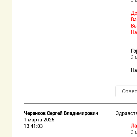
До
Ва
Вы
На
Го
3 
На
Отве
Черенков Сергей Владимирович
Здравств
1 марта 2025
Ла
13:41:03
3 