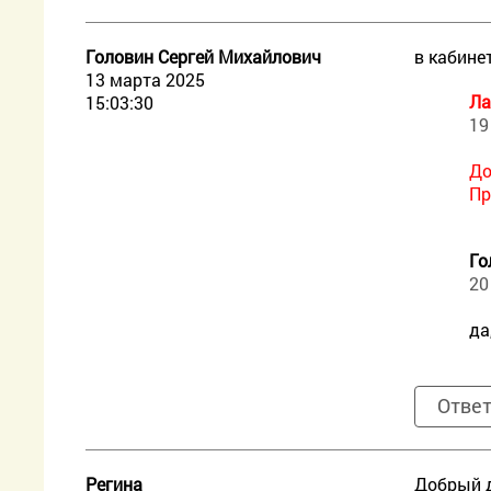
Головин Сергей Михайлович
в кабине
13 марта 2025
Ла
15:03:30
19
До
Пр
Го
20
да
Отве
Регина
Добрый д