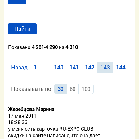
Найти
Показано
4 261-4 290
из
4 310
Назад
1
...
140
141
142
143
144
Вп
Показывать по
30
60
100
Жеребцова Марина
17 мая 2011
18:28:36
у меня есть карточка RU-EXPO CLUB
скидки.на сайте написано,что она дает