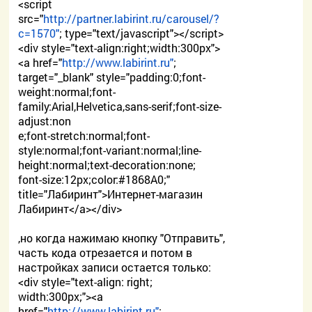
<script
src="
http://partner.labirint.ru/carousel/?
c=1570"
; type="text/javascript"></script>
<div style="text-align:right;width:300px">
<a href="
http://www.labirint.ru"
;
target="_blank" style="padding:0;font-
weight:normal;font-
family:Arial,Helvetica,sans-serif;font-size-
adjust:non
e;font-stretch:normal;font-
style:normal;font-variant:normal;line-
height:normal;text-decoration:none;
font-size:12px;color:#1868A0;"
title="Лабиринт">Интернет-магазин
Лабиринт</a></div>
,но когда нажимаю кнопку "Отправить",
часть кода отрезается и потом в
настройках записи остается только:
<div style="text-align: right;
width:300px;"><a
href="
http://www.labirint.ru"
;