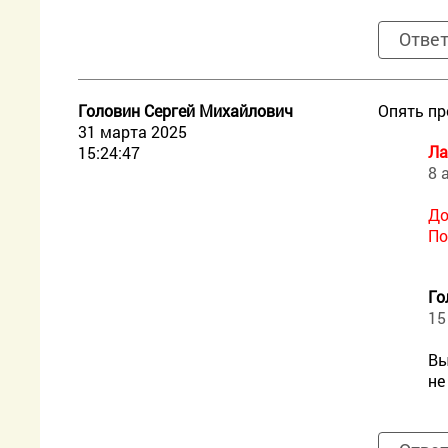
Отве
Головин Сергей Михайлович
Опять пр
31 марта 2025
Ла
15:24:47
8 
До
По
Го
15
Вы
не