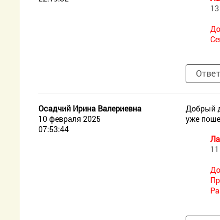
13
До
Се
Отве
Осадчий Ирина Валериевна
Добрый д
10 февраля 2025
уже поше
07:53:44
Ла
11
До
Пр
Ра