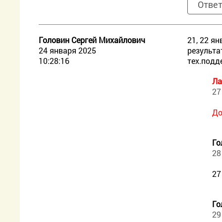
Отве
Головин Сергей Михайлович
21, 22 ян
24 января 2025
результа
10:28:16
тех.подд
Ла
27
До
Го
28
27
Го
29