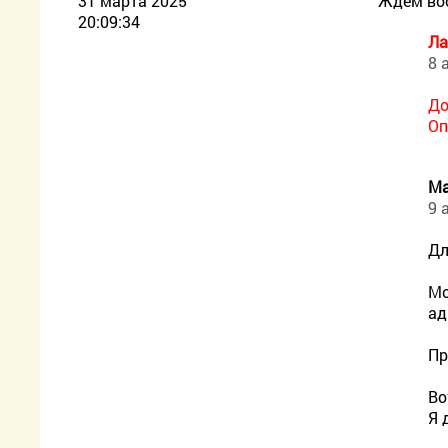
31 марта 2025
Ждём во
20:09:34
Ла
8 
До
Оп
Ма
9 
Дл
Мо
ад
Пр
Во
Я 