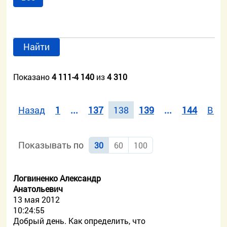
Найти
Показано
4 111-4 140
из
4 310
Назад
1
...
137
138
139
...
144
Впе
Показывать по
30
60
100
Логвиненко Александр
Анатольевич
13 мая 2012
10:24:55
Добрый день. Как определить, что