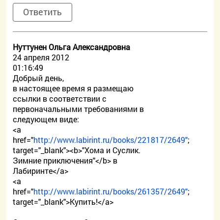
Ответить
Нуттунен Ольга Александровна
24 апреля 2012
01:16:49
Добрый день,
в настоящее время я размещаю
ссылки в соответствии с
первоначальными требованиями в
следующем виде:
<a
href="
http://www.labirint.ru/books/221817/2649"
;
target="_blank"><b>"Хома и Суслик.
Зимние приключения"</b> в
Лабиринте</a>
<a
href="
http://www.labirint.ru/books/261357/2649"
;
target="_blank">Купить!</a>